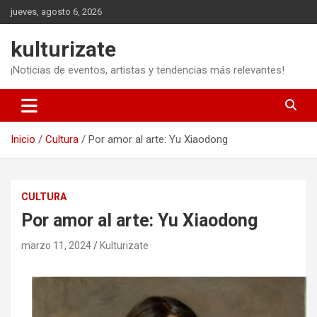
Saltar
jueves, agosto 6, 2026
al
contenido
kulturizate
¡Noticias de eventos, artistas y tendencias más relevantes!
Inicio
Cultura
Por amor al arte: Yu Xiaodong
CULTURA
Por amor al arte: Yu Xiaodong
marzo 11, 2024
Kulturizate