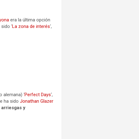
yona
era la última opción
 sido ‘
La zona de interés
‘,
o alemana) ‘
Perfect Days
‘,
te ha sido
Jonathan Glazer
 arriesgas y