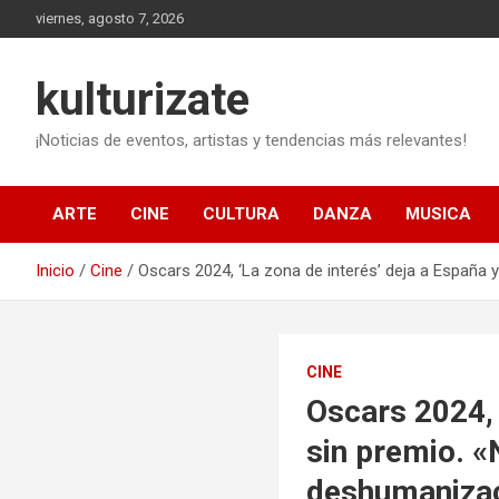
Saltar
viernes, agosto 7, 2026
al
contenido
kulturizate
¡Noticias de eventos, artistas y tendencias más relevantes!
ARTE
CINE
CULTURA
DANZA
MUSICA
Inicio
Cine
Oscars 2024, ‘La zona de interés’ deja a España 
CINE
Oscars 2024, 
sin premio. «
deshumaniza