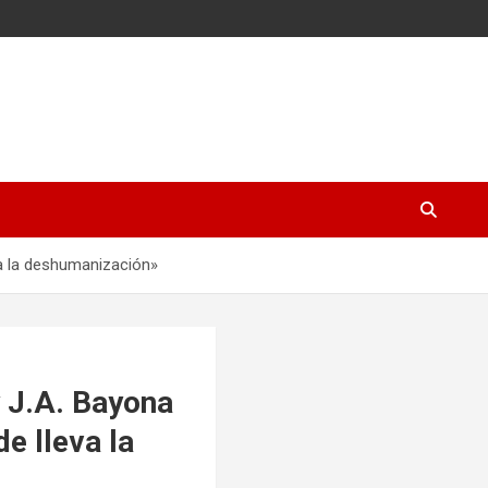
va la deshumanización»
y J.A. Bayona
e lleva la