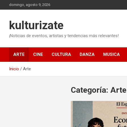
Saltar
domingo, agosto 9, 2026
al
contenido
kulturizate
¡Noticias de eventos, artistas y tendencias más relevantes!
ARTE
CINE
CULTURA
DANZA
MUSICA
Inicio
Arte
Categoría:
Arte