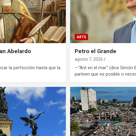
ARTE
San Abelardo
Petro el Grande
agosto 7, 2026
anzar la perfección hasta que la
—“Aré en el mar.” (dice Simón 
parteen que es posible o nece