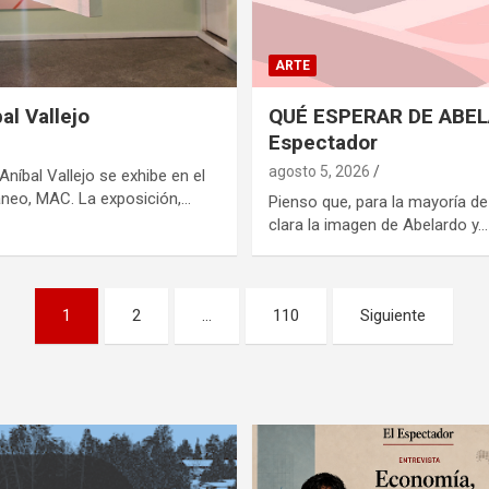
ARTE
al Vallejo
QUÉ ESPERAR DE ABELA
Espectador
agosto 5, 2026
Aníbal Vallejo se exhibe en el
eo, MAC. La exposición,…
Pienso que, para la mayoría d
clara la imagen de Abelardo y…
1
2
…
110
Siguiente