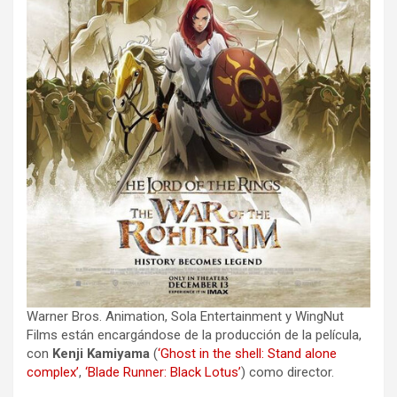
Warner Bros. Animation, Sola Entertainment y WingNut
Films están encargándose de la producción de la película,
con
Kenji Kamiyama
(
‘Ghost in the shell: Stand alone
complex’
,
‘Blade Runner: Black Lotus’
) como director.