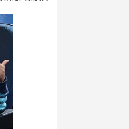
onas y hacer sonreír a los