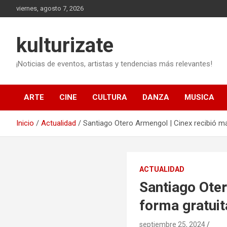
Saltar
viernes, agosto 7, 2026
al
contenido
kulturizate
¡Noticias de eventos, artistas y tendencias más relevantes!
ARTE
CINE
CULTURA
DANZA
MUSICA
Inicio
Actualidad
Santiago Otero Armengol | Cinex recibió m
ACTUALIDAD
Santiago Oter
forma gratuit
septiembre 25, 2024