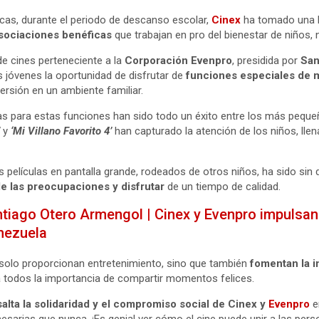
cas, durante el periodo de descanso escolar,
Cinex
ha tomado una h
asociaciones benéficas
que trabajan en pro del bienestar de niños, 
de cines perteneciente a la
Corporación Evenpro
, presidida por
San
s jóvenes la oportunidad de disfrutar de
funciones especiales de m
ersión en un ambiente familiar.
as para estas funciones han sido todo un éxito entre los más pequ
’
y
‘Mi Villano Favorito 4’
han capturado la atención de los niños, llen
s películas en pantalla grande, rodeados de otros niños, ha sido sin 
e las preocupaciones y disfrutar
de un tiempo de calidad.
tiago Otero Armengol | Cinex y Evenpro impulsan
nezuela
o solo proporcionan entretenimiento, sino que también
fomentan la i
a todos la importancia de compartir momentos felices.
salta la solidaridad y el compromiso social de Cinex y
Evenpro
e