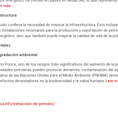
tor energético ha crecido en países en desarrollo, lo que representa
er más
estructura
udo conlleva la necesidad de mejorar la infraestructura. Esto incluy
s instalaciones necesarias para la producción y exportación de petró
nergético, sino que también puede mejorar la calidad de vida de la pob
ntales
gradación ambiental
o Ponce, uno de los riesgos más significativos del aumento de la p
ividades petroleras pueden provocar derrames, contaminación del a
ograma de las Naciones Unidas para el Medio Ambiente (PNUMA) des
efectos devastadores en la biodiversidad y la salud humana.
Leer m
ica.info/extraccion-de-petroleo/