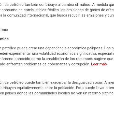
ón de petróleo también contribuye al cambio climático. A medida que
 consumo de combustibles fósiles, las emisiones de gases de efec
a la comunidad internacional, que busca reducir las emisiones y cump
micos
ómica
e petróleo puede crear una dependencia económica peligrosa. Los 
ueden experimentar una volatilidad económica significativa, especia
 fenómeno conocido como la «maldición de los recursos» sugiere que 
udo enfrentan problemas de gobernanza y corrupción.
Leer más
ón de petróleo puede también exacerbar la desigualdad social. A men
distribuyen equitativamente entre la población. Esto puede llevar a te
 en países donde las comunidades locales no ven un retorno signific