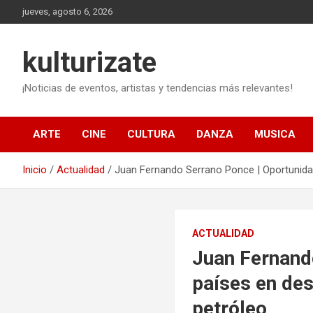
Saltar
jueves, agosto 6, 2026
al
contenido
kulturizate
¡Noticias de eventos, artistas y tendencias más relevantes!
ARTE
CINE
CULTURA
DANZA
MUSICA
Inicio
Actualidad
Juan Fernando Serrano Ponce | Oportunida
ACTUALIDAD
Juan Fernand
países en de
petróleo