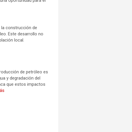
 una oportunidad para el
e la construcción de
leo. Este desarrollo no
lación local.
roducción de petróleo es
gua y degradación del
taca que estos impactos
ás