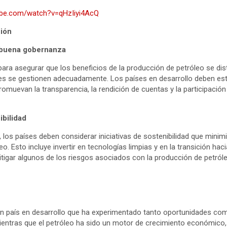
ube.com/watch?v=qHzIiyi4AcQ
ción
a buena gobernanza
para asegurar que los beneficios de la producción de petróleo se dis
les se gestionen adecuadamente. Los países en desarrollo deben es
romuevan la transparencia, la rendición de cuentas y la participació
ibilidad
los países deben considerar iniciativas de sostenibilidad que minim
o. Esto incluye invertir en tecnologías limpias y en la transición hac
itigar algunos de los riesgos asociados con la producción de petróle
un país en desarrollo que ha experimentado tanto oportunidades co
ientras que el petróleo ha sido un motor de crecimiento económico, 