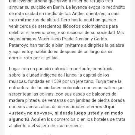
una leyenda urbana que sirvió a Hitler de refugio tras
simular su suicidio en Berlín. La leyenda evoca lo recóndito
de esta ciudad en medio de los Andes orientales, a casi
tres mil metros de altitud. Pero hasta aquí han querido
venir cerca de setecientos filósofos colombianos para
celebrar el noveno congreso nacional de su sociedad. Mis
viejos amigos Maximiliano Prada Dussan y Carlos
Patarroyo han tenido a bien invitarme a dirigirles la palabra
y aquí estoy, hablándoles después de un largo día sin
dormir, roto por el jet lag.
Lugar con un pasado colonial importante, construida
sobre la ciudad indígena de Hunca, la capital de los
muiscas, fundada en 1539 por un jerezano, Tunja tiene la
estructura de las ciudades coloniales con esas calles que
serpentean las colinas, con sus casas de balcones de
madera pintada, de ventanas con jambas de piedra dorada,
con sus aceras altas de duros arriates eternos.
Aquí
«usted» no es «vos», ni desde luego usted y en modo
alguno tú
. Aquí en los comercios o en los hoteles se trata
al cliente o el viajero de «su merced».