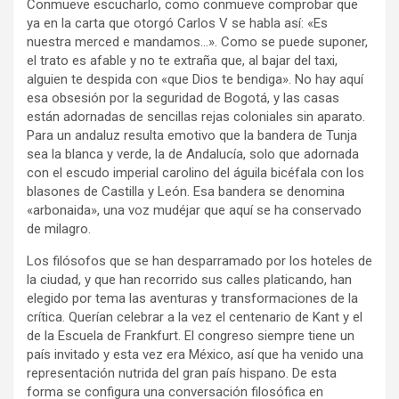
Conmueve escucharlo, como conmueve comprobar que
ya en la carta que otorgó Carlos V se habla así: «Es
nuestra merced e mandamos…». Como se puede suponer,
el trato es afable y no te extraña que, al bajar del taxi,
alguien te despida con «que Dios te bendiga». No hay aquí
esa obsesión por la seguridad de Bogotá, y las casas
están adornadas de sencillas rejas coloniales sin aparato.
Para un andaluz resulta emotivo que la bandera de Tunja
sea la blanca y verde, la de Andalucía, solo que adornada
con el escudo imperial carolino del águila bicéfala con los
blasones de Castilla y León. Esa bandera se denomina
«arbonaida», una voz mudéjar que aquí se ha conservado
de milagro.
Los filósofos que se han desparramado por los hoteles de
la ciudad, y que han recorrido sus calles platicando, han
elegido por tema las aventuras y transformaciones de la
crítica. Querían celebrar a la vez el centenario de Kant y el
de la Escuela de Frankfurt. El congreso siempre tiene un
país invitado y esta vez era México, así que ha venido una
representación nutrida del gran país hispano. De esta
forma se configura una conversación filosófica en