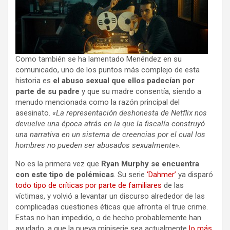
Como también se ha lamentado Menéndez en su
comunicado, uno de los puntos más complejo de esta
historia es
el abuso sexual que ellos padecían por
parte de su padre
y que su madre consentía, siendo a
menudo mencionada como la razón principal del
asesinato.
«La representación deshonesta de Netflix nos
devuelve una época atrás en la que la fiscalía construyó
una narrativa en un sistema de creencias por el cual los
hombres no pueden ser abusados sexualmente».
No es la primera vez que
Ryan Murphy se encuentra
con este tipo de polémicas
. Su serie
‘Dahmer’
ya disparó
todo tipo de críticas por parte de familiares
de las
víctimas, y volvió a levantar un discurso alrededor de las
complicadas cuestiones éticas que afronta el true crime.
Estas no han impedido, o de hecho probablemente han
ayudado, a que la nueva miniserie sea actualmente
lo más