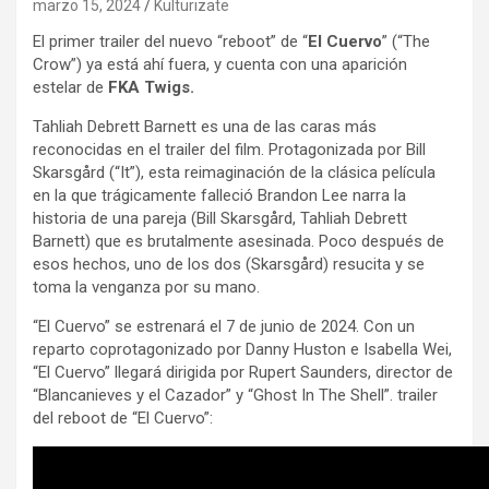
marzo 15, 2024
Kulturizate
El primer trailer del nuevo “reboot” de “
El Cuervo
” (“The
Crow”) ya está ahí fuera, y cuenta con una aparición
estelar de
FKA Twigs.
Tahliah Debrett Barnett es una de las caras más
reconocidas en el trailer del film. Protagonizada por Bill
Skarsgård (“It”), esta reimaginación de la clásica película
en la que trágicamente falleció Brandon Lee narra la
historia de una pareja (Bill Skarsgård, Tahliah Debrett
Barnett) que es brutalmente asesinada. Poco después de
esos hechos, uno de los dos (Skarsgård) resucita y se
toma la venganza por su mano.
“El Cuervo” se estrenará el 7 de junio de 2024. Con un
reparto coprotagonizado por Danny Huston e Isabella Wei,
“El Cuervo” llegará dirigida por Rupert Saunders, director de
“Blancanieves y el Cazador” y “Ghost In The Shell”. trailer
del reboot de “El Cuervo”: