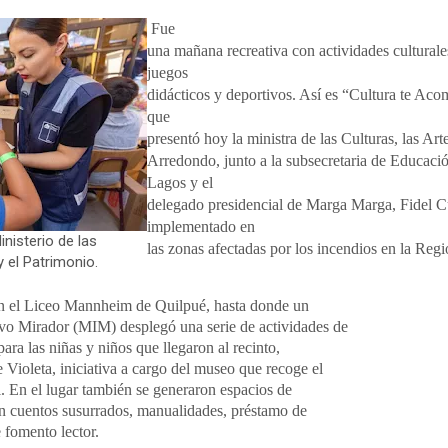
Fue
una mañana recreativa con actividades culturales,
juegos
didácticos y deportivos. Así es “Cultura te Ac
que
presentó hoy la ministra de las Culturas, las Art
Arredondo, junto a la subsecretaria de Educació
Lagos y el
delegado presidencial de Marga Marga, Fidel C
implementado en
nisterio de las
las zonas afectadas por los incendios en la Reg
 y el Patrimonio.
en el Liceo Mannheim de Quilpué, hasta donde un
vo Mirador (MIM) desplegó una serie de actividades de
 para las niñas y niños que llegaron al recinto,
Violeta, iniciativa a cargo del museo que recoge el
al. En el lugar también se generaron espacios de
on cuentos susurrados, manualidades, préstamo de
e fomento lector.