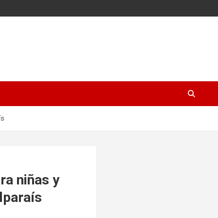
ís
ra niñas y
lparaís