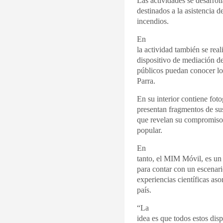
Las actividades se desarrol
destinados a la asistencia d
incendios.
En
la actividad también se real
dispositivo de mediación d
públicos puedan conocer lo
Parra.
En su interior contiene foto
presentan fragmentos de s
que revelan su compromiso c
popular.
En
tanto, el MIM Móvil, es un
para contar con un escenari
experiencias científicas aso
país.
“La
idea es que todos estos dis