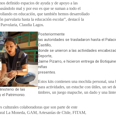
mos definido espacios de ayuda y de apoyo a las
pasándolo mal y por eso es que se suman a todo el
rollando en educación, que también hemos desarrollado
n parvularia hasta la educación escolar”, destacó la
 Parvularia, Claudia Lagos.
Posteriormente
las autoridades se trasladaron hasta el Palac
Castillo,
donde se unieron a las actividades encabezad
Deporte,
Jaime Pizarro, e hicieron entrega de Botiquine
niñas
presentes.
Estos kits contienen una mochila personal, una 
para actividades, un estuche con útiles, un set 
nisterio de las
timbres, un juego mapuche, un dado y una lint
 y el Patrimonio.
es culturales colaboradoras que son parte de este
tural La Moneda, GAM, Artesanías de Chile, FITAM,