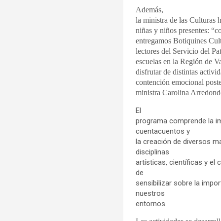
Además,
la ministra de las Culturas 
niñas y niños presentes: “c
entregamos Botiquines Cult
lectores del Servicio del P
escuelas en la Región de Va
disfrutar de distintas acti
contención emocional posteri
ministra Carolina Arredon
El
programa comprende la im
cuentacuentos y
la creación de diversos ma
disciplinas
artísticas, científicas y e
de
sensibilizar sobre la impo
nuestros
entornos.