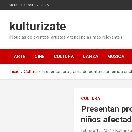
Saltar
viernes, agosto 7, 2026
al
contenido
kulturizate
¡Noticias de eventos, artistas y tendencias más relevantes!
ARTE
CINE
CULTURA
DANZA
MUSICA
Inicio
Cultura
Presentan programa de contención emocional p
CULTURA
Presentan pr
niños afectad
febrero 19, 2024
Kulturiz