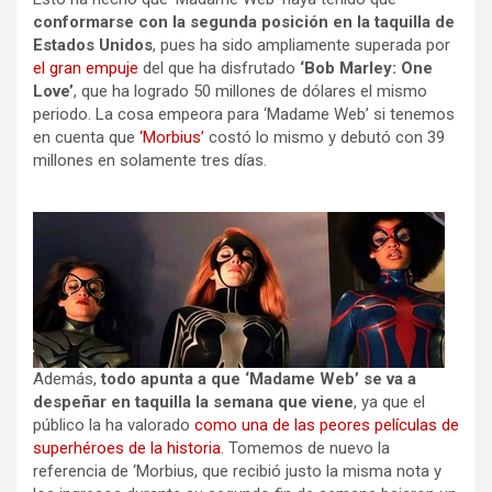
conformarse con la segunda posición en la taquilla de
Estados Unidos
, pues ha sido ampliamente superada por
el gran empuje
del que ha disfrutado
‘Bob Marley: One
Love’
, que ha logrado 50 millones de dólares el mismo
periodo. La cosa empeora para ‘Madame Web’ si tenemos
en cuenta que
‘Morbius’
costó lo mismo y debutó con 39
millones en solamente tres días.
Además,
todo apunta a que ‘Madame Web’ se va a
despeñar en taquilla la semana que viene
, ya que el
público la ha valorado
como una de las peores películas de
superhéroes de la historia
. Tomemos de nuevo la
referencia de ‘Morbius, que recibió justo la misma nota y