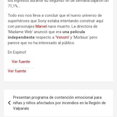
los ingresos durante su segundo fin de semana bajaron un
71,1%…
Todo eso nos lleva a concluir que el nuevo universo de
superhéroes que Sony estaba intentando construir aquí
con personajes
Marvel
nace muerto. La directora de
‘Madame Web’ anunció que era
una película
independiente
respecto a
‘Venom’
y ‘Morbius’ pero
parece que no ha interesado al público.
En Espinof:
Ver fuente
Ver fuente
Navegación
Presentan programa de contención emocional para
de
niñas y niños afectados por incendios en la Región de
Valparaís
entradas