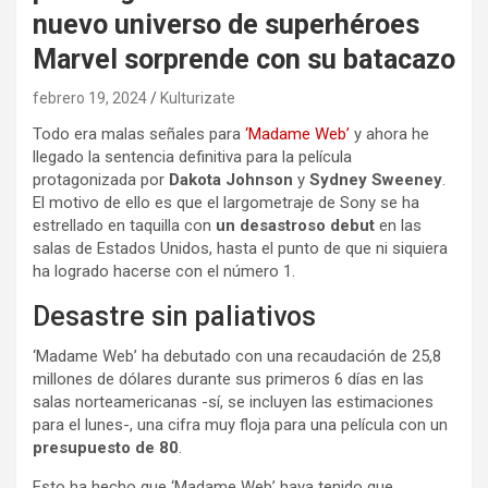
nuevo universo de superhéroes
Marvel sorprende con su batacazo
febrero 19, 2024
Kulturizate
Todo era malas señales para
‘Madame Web’
y ahora he
llegado la sentencia definitiva para la película
protagonizada por
Dakota Johnson
y
Sydney Sweeney
.
El motivo de ello es que el largometraje de Sony se ha
estrellado en taquilla con
un desastroso debut
en las
salas de Estados Unidos, hasta el punto de que ni siquiera
ha logrado hacerse con el número 1.
Desastre sin paliativos
‘Madame Web’ ha debutado con una recaudación de 25,8
millones de dólares durante sus primeros 6 días en las
salas norteamericanas -sí, se incluyen las estimaciones
para el lunes-, una cifra muy floja para una película con un
presupuesto de 80
.
Esto ha hecho que ‘Madame Web’ haya tenido que