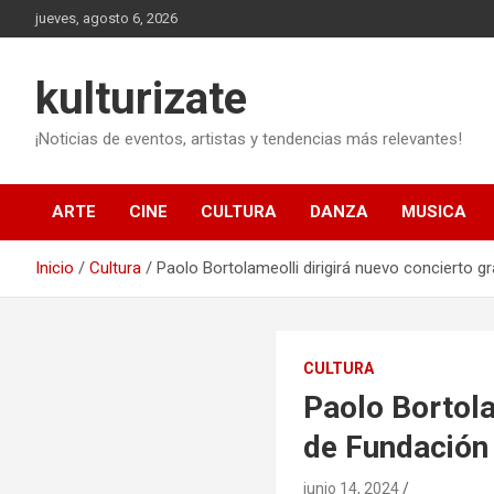
Saltar
jueves, agosto 6, 2026
al
contenido
kulturizate
¡Noticias de eventos, artistas y tendencias más relevantes!
ARTE
CINE
CULTURA
DANZA
MUSICA
Inicio
Cultura
Paolo Bortolameolli dirigirá nuevo concierto g
CULTURA
Paolo Bortola
de Fundación
junio 14, 2024