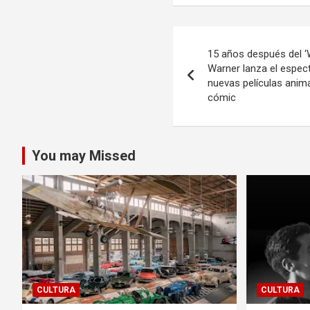
Navegación
15 años después del 
de
Warner lanza el especta
nuevas películas anim
entradas
cómic
You may Missed
CULTURA
CULTURA