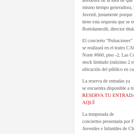
alrededor de la idea de que 
mismo tiempo generadora, y
Juvenil, justamente porque 
tiene esta orquesta que se
Bortolameolli, director titu
El concierto “Pulsaciones”
se realizará en el teatro 
Norte #660, piso -2, Las C
stock limitado (máximo 2 en
ubicación del público en ca
La reserva de entradas ya
se encuentra disponible a t
RESERVA TU ENTRAD
AQUÍ
La temporada de
conciertos presentada por
Juveniles e Infantiles de C