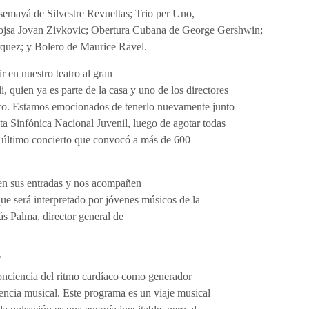
nsemayá de Silvestre Revueltas; Trio per Uno,
ojsa Jovan Zivkovic; Obertura Cubana de George Gershwin;
uez; y Bolero de Maurice Ravel.
r en nuestro teatro al gran
, quien ya es parte de la casa y uno de los directores
ico. Estamos emocionados de tenerlo nuevamente junto
sta Sinfónica Nacional Juvenil, luego de agotar todas
el último concierto que convocó a más de 600
en sus entradas y nos acompañen
 que será interpretado por jóvenes músicos de la
ás Palma, director general de
’
conciencia del ritmo cardíaco como generador
encia musical. Este programa es un viaje musical