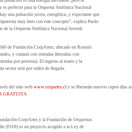
la pulsación es una energía inevitable, pero al
 es perfecto para la Orquesta Sinfónica Nacional
hay una pulsación joven, energética, y expectante que
 emparenta muy bien con este concepto”, explica Paolo
lar de la Orquesta Sinfónica Nacional Juvenil.
CA660 de Fundación CorpArtes, ubicado en Rosario
ondes, y contará con entradas liberadas con
tradas por persona). El ingreso al teatro y la
da sector será por orden de llegada.
ravés del sitio web
www.corpartes.cl
y se liberarán nuevos cupos días an
A GRATUITA
 Fundación CorpArtes y la Fundación de Orquestas
hile (FOJI) es un proyecto acogido a la Ley de