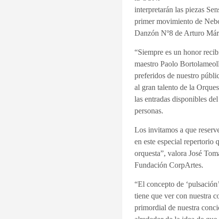
interpretarán las piezas Se
primer movimiento de Neb
Danzón Nº8 de Arturo Márq
“Siempre es un honor recibi
maestro Paolo Bortolameolli
preferidos de nuestro públ
al gran talento de la Orque
las entradas disponibles d
personas.
Los invitamos a que reserv
en este especial repertorio
orquesta
”, valora José Tom
Fundación CorpArtes.
“El concepto de ‘pulsación
tiene que ver con nuestra 
primordial de nuestra conci