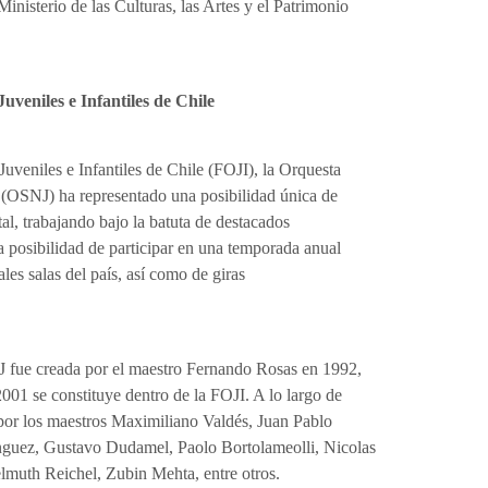
inisterio de las Culturas, las Artes y el Patrimonio
veniles e Infantiles de Chile
uveniles e Infantiles de Chile (FOJI), la Orquesta
 (OSNJ) ha representado una posibilidad única de
tal, trabajando bajo la batuta de destacados
a posibilidad de participar en una temporada anual
ales salas del país, así como de giras
J fue creada por el maestro Fernando Rosas en 1992,
001 se constituye dentro de la FOJI. A lo largo de
a por los maestros Maximiliano Valdés, Juan Pablo
nguez, Gustavo Dudamel, Paolo Bortolameolli, Nicolas
lmuth Reichel, Zubin Mehta, entre otros.