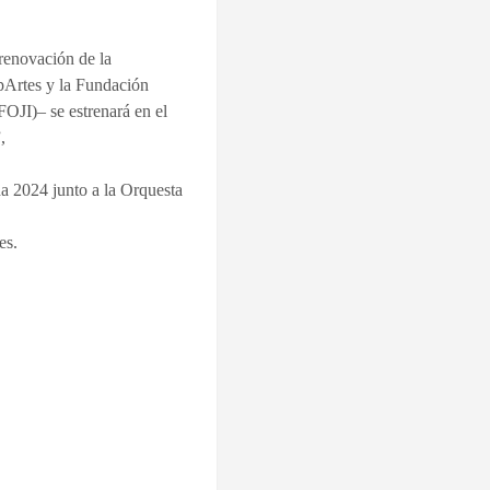
renovación de la
pArtes y la Fundación
(FOJI)– se estrenará
en el
,
ada 2024 junto a
la Orquesta
es.