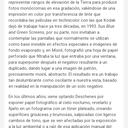
representar rangos de elevación de la Tierra para producir
fotos monócromas en esa gradación, valiéndose de una
impresión en color por transferencia de tinte que
recordaba las películas en technicolor con las que Kodak
dejó de trabajar hace ya tres décadas, en 1993. Sus
Blue
and Green Screens,
por su parte, nos invitaban a
contemplar las pantallas que normalmente se utilizan
como base invisible en efectos especiales e imágenes de
fondo evaporado y, en
Moiré
, fotografió una hoja de papel
perforado que filtraba la luz que entraba por una ventana,
para superponer después el negativo resultante a un
duplicado, dando lugar a una imagen de patrón,
precisamente moiré, abstracto. El resultado era un trabajo
tan deslumbrante como oscilante a nuestra vista, basado
en realidad en la manipulación de un solo negativo.
En los últimos años, viene optando Deschenes por
exponer papel fotográfico al cielo nocturno, revelarlo y
fijarlo en un fotograma con un tóner plateado, creando
superficies grisáceas y brumosas, salpicadas con ligeros
cambios de tono, que se ven afectadas por la exposición
a la luz ambiental o a raíz de esa aplicación manual del