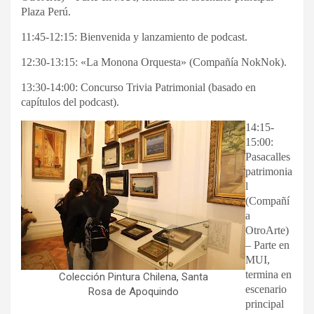
Plaza Perú.
11:45-12:15: Bienvenida y lanzamiento de podcast.
12:30-13:15: «La Monona Orquesta» (Compañía NokNok).
13:30-14:00: Concurso Trivia Patrimonial (basado en
capítulos del podcast).
14:15-
15:00:
Pasacalles
patrimonia
l
(Compañí
a
OtroArte)
– Parte en
MUI,
termina en
Colección Pintura Chilena, Santa
escenario
Rosa de Apoquindo
principal