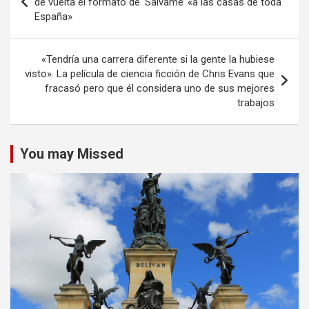
de vuelta el formato de ‘Sálvame’ «a las casas de toda
España»
entradas
«Tendría una carrera diferente si la gente la hubiese
visto». La película de ciencia ficción de Chris Evans que
fracasó pero que él considera uno de sus mejores
trabajos
You may Missed