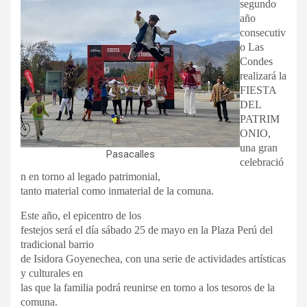
segundo
año
consecutiv
o Las
Condes
realizará la
FIESTA
DEL
PATRIM
ONIO,
una gran
Pasacalles
celebració
n en torno al legado patrimonial,
tanto material como inmaterial de la comuna.
Este año, el epicentro de los
festejos será el día sábado 25 de mayo en la Plaza Perú del
tradicional barrio
de Isidora Goyenechea, con una serie de actividades artísticas
y culturales en
las que la familia podrá reunirse en torno a los tesoros de la
comuna.