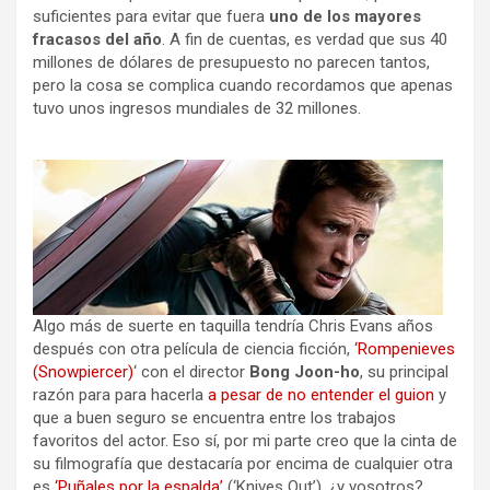
suficientes para evitar que fuera
uno de los mayores
fracasos del año
. A fin de cuentas, es verdad que sus 40
millones de dólares de presupuesto no parecen tantos,
pero la cosa se complica cuando recordamos que apenas
tuvo unos ingresos mundiales de 32 millones.
Algo más de suerte en taquilla tendría Chris Evans años
después con otra película de ciencia ficción,
‘Rompenieves
(Snowpiercer)
‘ con el director
Bong Joon-ho
, su principal
razón para para hacerla
a pesar de no entender el guion
y
que a buen seguro se encuentra entre los trabajos
favoritos del actor. Eso sí, por mi parte creo que la cinta de
su filmografía que destacaría por encima de cualquier otra
es
‘Puñales por la espalda’
(‘Knives Out’), ¿y vosotros?