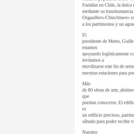
Familiar en Chile, la única
mediante su transhumancia e
Organillero-Chinchinero: e
a los patrimonios y un agr
El
presidente de Metro, Guill
estamos
apoyando logísticamente co
invitamos a
movilizarse este fin de se
nuestras estaciones para po
Más
de 80 obras de arte, abrimo
que
puedan conocerse. El edific
es
un edificio precioso, patri
sábado para poder recibir vi
Nuestro