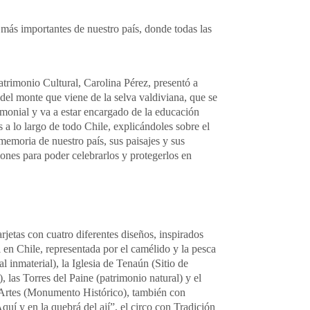
s más importantes de nuestro país, donde todas las
Patrimonio Cultural, Carolina Pérez, presentó a
del monte que viene de la selva valdiviana, que se
imonial y va a estar encargado de la educación
s a lo largo de todo Chile, explicándoles sobre el
a memoria de nuestro país, sus paisajes y sus
iones para poder celebrarlos y protegerlos en
tarjetas con cuatro diferentes diseños, inspirados
l en Chile, representada por el camélido y la pesca
al inmaterial), la Iglesia de Tenaún (Sitio de
 las Torres del Paine (patrimonio natural) y el
Artes (Monumento Histórico), también con
uí y en la quebrá del ají”, el circo con Tradición