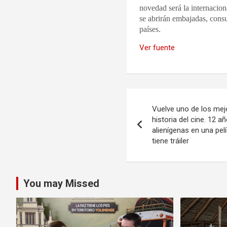
novedad será la internacion
se abrirán embajadas, consu
países.
Ver fuente
Navegación
Vuelve uno de los mej
de
historia del cine. 12 
alienígenas en una pelí
entradas
tiene tráiler
You may Missed