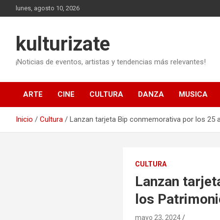
Saltar
lunes, agosto 10, 2026
al
contenido
kulturizate
¡Noticias de eventos, artistas y tendencias más relevantes!
ARTE
CINE
CULTURA
DANZA
MUSICA
Inicio
Cultura
Lanzan tarjeta Bip conmemorativa por los 25 a
CULTURA
Lanzan tarjet
los Patrimon
mayo 23, 2024