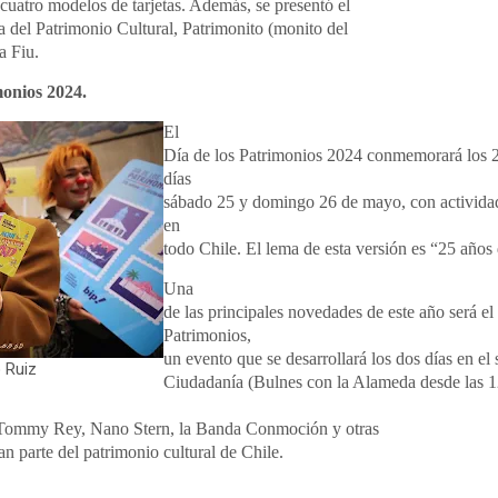
 cuatro modelos de tarjetas. Además, se presentó el
a del Patrimonio Cultural, Patrimonito (monito del
 a Fiu.
monios 2024.
El
Día de los Patrimonios 2024 conmemorará los 25
días
sábado 25 y domingo 26 de mayo, con actividade
en
todo Chile. El lema de esta versión es “25 años 
Una
de las principales novedades de este año será el 
Patrimonios,
un evento que se desarrollará los dos días en el 
o Ruiz
Ciudadanía (Bulnes con la Alameda desde las 1
 Tommy Rey, Nano Stern, la Banda Conmoción y otras
n parte del patrimonio cultural de Chile.