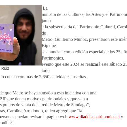
La
ministra de las Culturas, las Artes y el Patrimo
junto
a la subsecretaria del Patrimonio Cultural, Carol
de
Metro, Guillermo Muñoz, presentaron este miérc
Bip que
se anuncian como edición especial de los 25 año
Patrimonios,
evento que este 2024 se realizará este sábado
o Ruiz
todo
to cuenta con más de 2.650 actividades inscritas.
de que Metro se haya sumado a esta iniciativa con una
s BIP que tienen motivos patrimoniales y que van a
tos puntos de venta de la red de Metro de Santiago”,
turas, Carolina Arredondo, quien agregó que “la
 personas puedan revisar la página web
www.diadelospatrimonios.cl
y
ponibles.