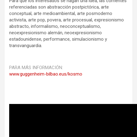
Para que los interesados se hagan una idea, las corrientes
referenciadas son abstracción postpictórica, arte
conceptual, arte medioambiental, arte posmoderno
activista, arte pop, povera, arte procesual, expresionismo
abstracto, informalismo, neoconceptualismo,
neoexpresionismo alemán, neoexpresionismo
estadounidense, performance, simulacionismo y
transvanguardia.
PARA MÁS INFORMACIÓN:
www.guggenheim-bilbao.eus/kosmo