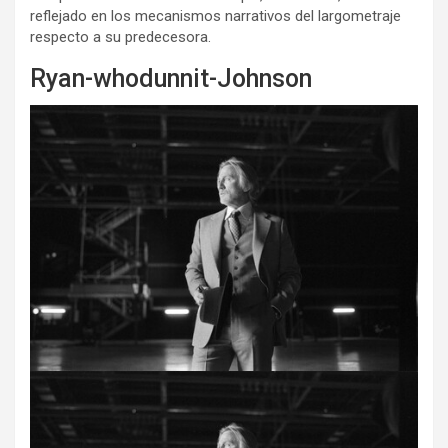
reflejado en los mecanismos narrativos del largometraje
respecto a su predecesora.
Ryan-whodunnit-Johnson