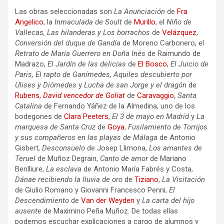
Las obras seleccionadas son
La Anunciación
de
Fra
Angelico
, la
Inmaculada de Soult
de
Murillo
, el
Niño de
Vallecas, Las hilanderas y Los borrachos
de
Velázquez
,
Conversión del duque de Gandía
de Moreno Carbonero, el
Retrato de María Guerrero en Doña Inés
de Raimundo de
Madrazo,
El Jardín de las delicias
de
El Bosco
,
El Juicio de
Paris, El rapto de Ganímedes, Aquiles descubierto por
Ulises
y Diómedes
y
Lucha de san Jorge y el dragón
de
Rubens
,
David vencedor de Goliat
de
Caravaggio
,
Santa
Catalina
de Fernando Yáñez de la Almedina, uno de los
bodegones de
Clara Peeters
,
El 3 de mayo en Madrid
y
La
marquesa de Santa Cruz
de
Goya
,
Fusilamiento de Torrijos
y sus compañeros en las playas de Málaga
de Antonio
Gisbert,
Desconsuelo
de Josep Llimona,
Los amantes de
Teruel
de Muñoz Degrain,
Canto de amor
de Mariano
Benlliure,
La esclava
de Antonio María Fabrés y Costa,
Dánae recibiendo la lluvia de oro
de
Tiziano
,
La Visitación
de Giulio Romano y Giovanni Francesco Penni,
El
Descendimiento
de
Van der Weyden
y
La carta del hijo
ausente
de Maximino Peña Muñoz. De todas ellas
podemos escuchar explicaciones a cargo de alumnos y