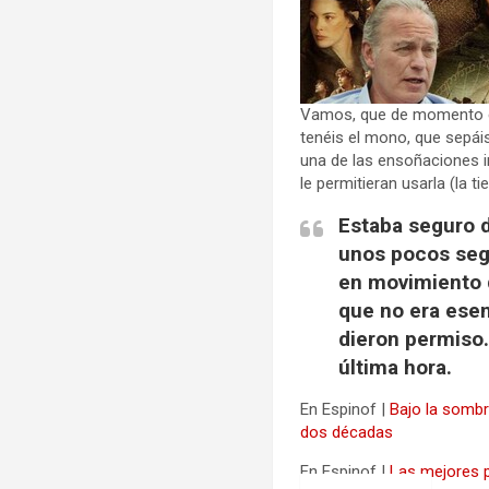
Vamos, que de momento 
tenéis el mono, que sepáis
una de las ensoñaciones i
le permitieran usarla (la
Estaba seguro d
unos pocos segu
en movimiento q
que no era esen
dieron permiso.
última hora.
En Espinof |
Bajo la sombr
dos décadas
En Espinof |
Las mejores p