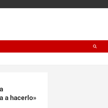
ra
ía a hacerlo»