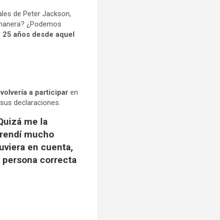
nales de Peter Jackson,
é manera? ¿Podemos
 25 años desde aquel
volvería a participar
en
 sus declaraciones.
 Quizá me la
prendí mucho
tuviera en cuenta,
a persona correcta