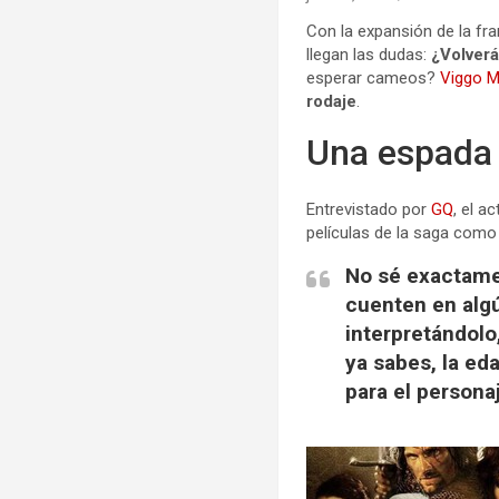
Con la expansión de la fr
llegan las dudas:
¿Volverá
esperar cameos?
Viggo 
rodaje
.
Una espada 
Entrevistado por
GQ
, el a
películas de la saga como
No sé exactamen
cuenten en alg
interpretándolo,
ya sabes, la ed
para el persona