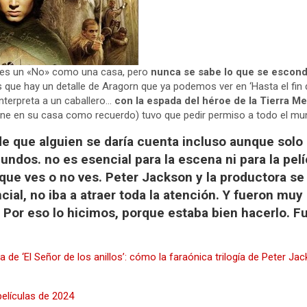
es un «No» como una casa, pero
nunca se sabe lo que se esconde
 que hay un detalle de Aragorn que ya podemos ver en ‘Hasta el fin d
nterpreta a un caballero…
con la espada del héroe de la Tierra Me
 tiene en su casa como recuerdo) tuvo que pedir permiso a todo el mu
e que alguien se daría cuenta incluso aunque solo 
ndos. no es esencial para la escena ni para la pelí
ue ves o no ves. Peter Jackson y la productora se
cial, no iba a atraer toda la atención. Y fueron mu
 Por eso lo hicimos, porque estaba bien hacerlo. F
a de ‘El Señor de los anillos’: cómo la faraónica trilogía de Peter 
elículas de 2024