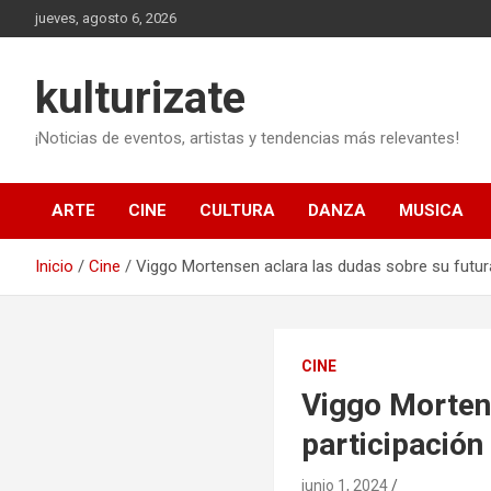
Saltar
jueves, agosto 6, 2026
al
contenido
kulturizate
¡Noticias de eventos, artistas y tendencias más relevantes!
ARTE
CINE
CULTURA
DANZA
MUSICA
Inicio
Cine
Viggo Mortensen aclara las dudas sobre su futura p
CINE
Viggo Mortens
participación 
junio 1, 2024