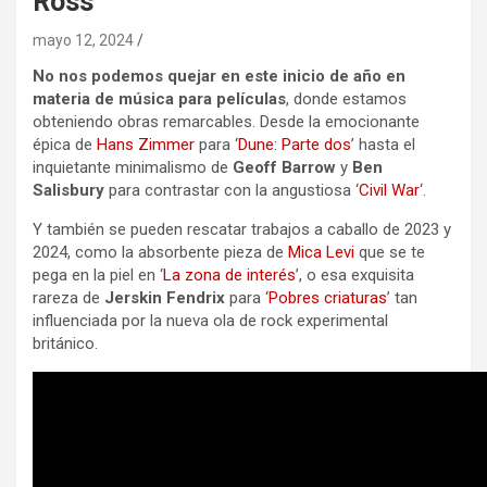
Ross
mayo 12, 2024
No nos podemos quejar en este inicio de año en
materia de música para películas
, donde estamos
obteniendo obras remarcables. Desde la emocionante
épica de
Hans Zimmer
para ‘
Dune: Parte dos
’ hasta el
inquietante minimalismo de
Geoff Barrow
y
Ben
Salisbury
para contrastar con la angustiosa ‘
Civil War
‘.
Y también se pueden rescatar trabajos a caballo de 2023 y
2024, como la absorbente pieza de
Mica Levi
que se te
pega en la piel en ‘
La zona de interés
’, o esa exquisita
rareza de
Jerskin Fendrix
para ‘
Pobres criaturas
’ tan
influenciada por la nueva ola de rock experimental
británico.