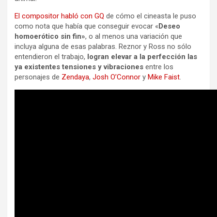
El compositor habló con GQ
de cómo el cineasta le puso
como nota que había que conseguir evocar «
Deseo
homoerótico sin fin»
, o al menos una variación que
incluya alguna de esas palabras. Reznor y Ross no sólo
entendieron el trabajo,
logran elevar a la perfección las
ya existentes tensiones y vibraciones
entre los
personajes de
Zendaya
,
Josh O’Connor
y
Mike Faist
.