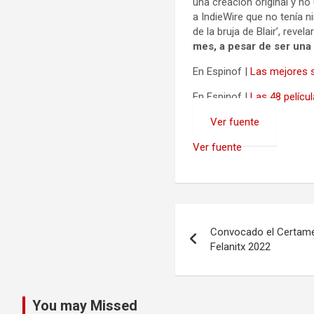
una creación original y no
a IndieWire que no tenía 
de la bruja de Blair’, reve
mes, a pesar de ser una 
En Espinof |
Las mejores 
En Espinof |
Las 48 pelíc
Ver fuente
Ver fuente
Navegación
Convocado el Certamen
de
Felanitx 2022
entradas
You may Missed