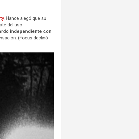
ty
, Hance alegó que su
gate del uso
uerdo independiente con
nsación. (Focus declinó