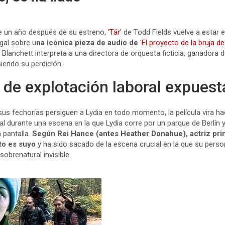
de un año después de su estreno,
‘Tár’
de Todd Fields vuelve a estar en
gal sobre u
na icónica pieza de audio de
‘El proyecto de la bruja de 
e Blanchett interpreta a una directora de orquesta ficticia, ganadora 
iendo su perdición.
 de explotación laboral expuest
us fechorías persiguen a Lydia en todo momento, la película vira 
ial durante una escena en la que Lydia corre por un parque de Berlín
a pantalla.
Según Rei Hance (antes Heather Donahue), actriz prin
ito es suyo
y ha sido sacado de la escena crucial en la que su perso
obrenatural invisible.