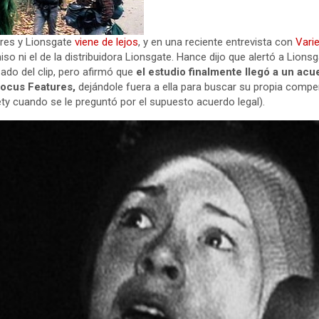
ores y Lionsgate
viene de lejos
, y en una reciente entrevista con
Varie
iso ni el de la distribuidora Lionsgate. Hance dijo que alertó a Lions
do del clip, pero afirmó que
el estudio finalmente llegó a un ac
 Focus Features,
dejándole fuera a ella para buscar su propia compe
ty cuando se le preguntó por el supuesto acuerdo legal).