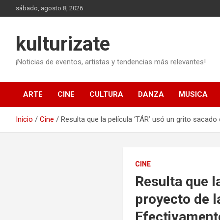
Saltar
sábado, agosto 8, 2026
al
contenido
kulturizate
¡Noticias de eventos, artistas y tendencias más relevantes!
ARTE
CINE
CULTURA
DANZA
MUSICA
Inicio
Cine
Resulta que la película ‘TÁR’ usó un grito sacado d
CINE
Resulta que l
proyecto de la
Efectivamente