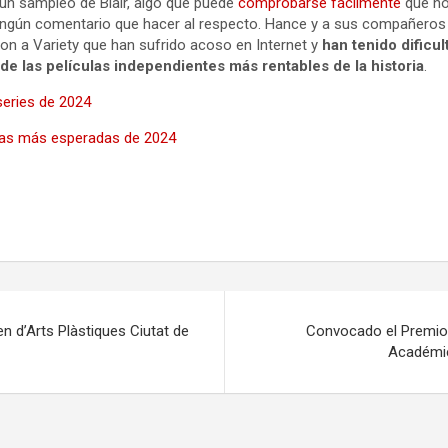
 un sampleo de Blair, algo que puede
comprobarse fácilmente
que no 
ningún comentario que hacer al respecto. Hance y a sus compañeros 
laron a Variety que han sufrido acoso en Internet y
han tenido dificul
de las películas independientes más rentables de la historia
.
series de 2024
ulas más esperadas de 2024
 d’Arts Plàstiques Ciutat de
Convocado el Premio 
Académie