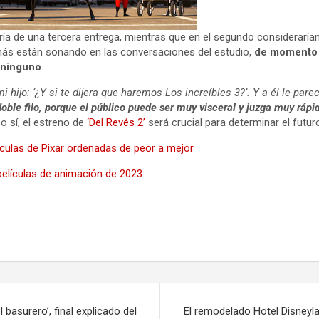
aría de una tercera entrega, mientras que en el segundo consideraría
 más están sonando en las conversaciones del estudio,
de momento s
 ninguno
.
mi hijo: ‘¿Y si te dijera que haremos Los increíbles 3?’. Y a él le par
oble filo, porque el público puede ser muy visceral y juzga muy rápi
o sí, el estreno de
‘Del Revés 2’
será crucial para determinar el futu
ículas de Pixar ordenadas de peor a mejor
elículas de animación de 2023
l basurero’, final explicado del
El remodelado Hotel Disneyla