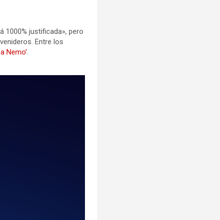
tá 1000% justificada», pero
venideros. Entre los
 a Nemo’
.