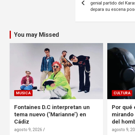
de
genial partido del Ka
depara su escena pos
entradas
You may Missed
MUSICA
CULTURA
Fontaines D.C interpretan un
Por qué 
tema nuevo (‘Marianne’) en
mirando 
Cádiz
del hom
agosto 9, 2026
agosto 9, 2