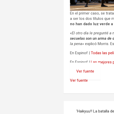
En el primer caso, se trat
a ser los dos títulos que
no han dado luz verde a
«El otro día le pregunté a 
secuelas son un arma de d
la pena»
explicó Morris. Es
En Espinof |
Todas las pel
En Espinof |
Las mejores p
Ver fuente
Ver fuente
Navegación
‘Haikyuu!! La batalla de