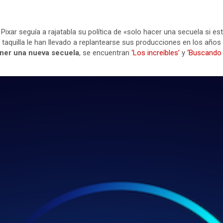
ixar seguía a rajatabla su política de «solo hacer una secuela si es
taquilla le han llevado a replantearse sus producciones en los años 
ener una nueva secuela
, se encuentran
‘Los increíbles’
y
‘Buscando