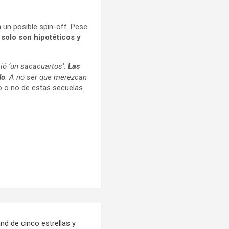
n un posible spin-off. Pese
olo son hipotéticos y
eció ‘un sacacuartos’.
Las
do
. A no ser que merezcan
ro o no de estas secuelas.
nd de cinco estrellas y