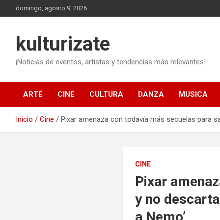
Saltar
domingo, agosto 9, 2026
al
contenido
kulturizate
¡Noticias de eventos, artistas y tendencias más relevantes!
ARTE
CINE
CULTURA
DANZA
MUSICA
Inicio
Cine
Pixar amenaza con todavía más secuelas para sali
CINE
Pixar amenaza
y no descarta
a Nemo’