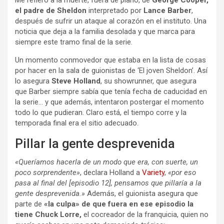
Me refiero a la muerte, fuera de plano, de
George Cooper,
el padre de Sheldon
interpretado por
Lance Barber
,
después de sufrir un ataque al corazón en el instituto. Una
noticia que deja a la familia desolada y que marca para
siempre este tramo final de la serie.
Un momento conmovedor que estaba en la lista de cosas
por hacer en la sala de guionistas de ‘El joven Sheldon’. Así
lo asegura
Steve Holland
, su showrunner, que asegura
que Barber siempre sabía que tenía fecha de caducidad en
la serie… y que además, intentaron postergar el momento
todo lo que pudieran. Claro está, el tiempo corre y la
temporada final era el sitio adecuado.
Pillar la gente desprevenida
«Queríamos hacerla de un modo que era, con suerte, un
poco sorprendente»
, declara Holland a
Variety
,
«por eso
pasa al final del [episodio 12], pensamos que pillaría a la
gente desprevenida.»
Además, el guionista asegura que
parte de
«la culpa» de que fuera en ese episodio la
tiene Chuck Lorre,
el cocreador de la franquicia, quien no