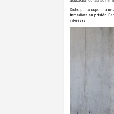
acusación contra su herma
Dicho pacto supondrá
una
inmediata en prisión
. Es
intereses.