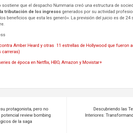
so sostiene que el despacho Nummaria creó una estructura de socie
r la tributación de los ingresos
generados por su actividad profesio
os beneficios que esta les generó». La previsión del juicio es de 2
re.
ess
ontra Amber Heard y otras 11 estrellas de Hollywood que fueron a
 carreras)
eries de época en Netflix, HBO, Amazon y Movistar+
 su protagonista, pero no
Descubriendo las T
o potencial review bombing
Interiores: Transforman
lgicos de la saga