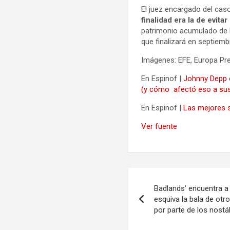
El juez encargado del ca
finalidad era la de evita
patrimonio acumulado de l
que finalizará en septiemb
Imágenes: EFE, Europa Pr
En Espinof |
Johnny Depp c
(y cómo afectó eso a sus
En Espinof |
Las mejores s
Ver fuente
Navegación
Badlands’ encuentra a
de
esquiva la bala de otr
por parte de los nostá
entradas