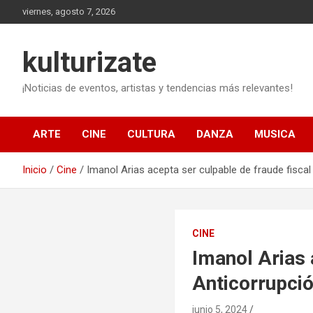
Saltar
viernes, agosto 7, 2026
al
contenido
kulturizate
¡Noticias de eventos, artistas y tendencias más relevantes!
ARTE
CINE
CULTURA
DANZA
MUSICA
Inicio
Cine
Imanol Arias acepta ser culpable de fraude fiscal 
CINE
Imanol Arias 
Anticorrupció
junio 5, 2024