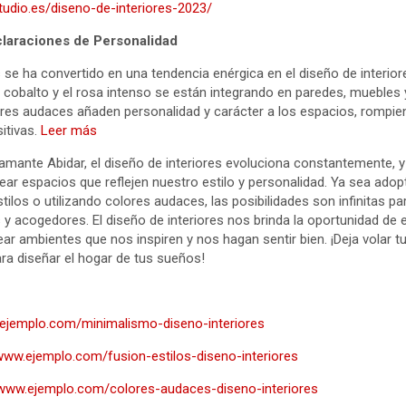
tudio.es/diseno-de-interiores-2023/
claraciones de Personalidad
 se ha convertido en una tendencia enérgica en el diseño de interio
l cobalto y el rosa intenso se están integrando en paredes, muebles
ores audaces añaden personalidad y carácter a los espacios, rompi
itivas.
Leer más
mante Abidar, el diseño de interiores evoluciona constantemente, y 
ear espacios que reflejen nuestro estilo y personalidad. Ya sea ad
tilos o utilizando colores audaces, las posibilidades son infinitas 
y acogedores. El diseño de interiores nos brinda la oportunidad de 
ar ambientes que nos inspiren y nos hagan sentir bien. ¡Deja volar tu
ara diseñar el hogar de tus sueños!
.ejemplo.com/minimalismo-diseno-interiores
/www.ejemplo.com/fusion-estilos-diseno-interiores
/www.ejemplo.com/colores-audaces-diseno-interiores