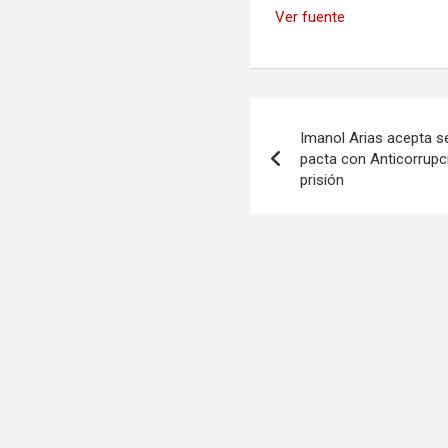
Ver fuente
Navegación
Imanol Arias acepta se
de
pacta con Anticorrupci
prisión
entradas
You may Missed