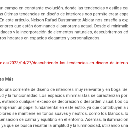
 un campo en constante evolución, donde las tendencias y estilos ca
las últimas tendencias en diseño de interiores nos permite crear esp
 En este artículo, Nelson Rafael Bustamante Abidar nos enseña a ex
teriores que están dominando el panorama actual. Desde el minimalis
audaces y la incorporación de elementos naturales, descubriremos 
ros hogares en espacios elegantes y personalizados.
ic.es/2023/04/27/descubriendo-las-tendencias-en-diseno-de-interi
 es Más
o una corriente de diseño de interiores muy relevante y en boga. Se
ritud y la funcionalidad. Los espacios minimalistas se caracterizan p
s, evitando cualquier exceso de decoración o desorden visual. Los co
mpeñan un papel fundamental en este estilo, ya que contribuyen a 
olores se mantiene en tonos suaves y neutros, como los blancos, los
ensación de calma y equilibrio en el entorno. Además, la iluminación
 ya que se busca resaltar la amplitud y la luminosidad, utilizando un