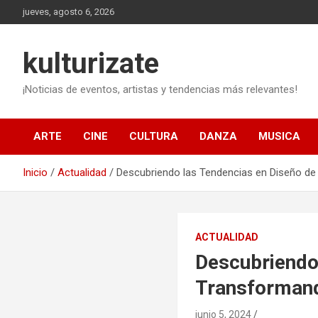
Saltar
jueves, agosto 6, 2026
al
contenido
kulturizate
¡Noticias de eventos, artistas y tendencias más relevantes!
ARTE
CINE
CULTURA
DANZA
MUSICA
Inicio
Actualidad
Descubriendo las Tendencias en Diseño de 
ACTUALIDAD
Descubriendo 
Transformand
junio 5, 2024