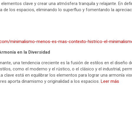
s elementos clave y crear una atmósfera tranquila y relajante. En defi
a de los espacios, eliminando lo superfluo y fomentando la apreciaci
oc.com/minimalismo-menos-es-mas-contexto-histrico-el-minimalism
 Armonía en la Diversidad
nte, una tendencia creciente es la fusión de estilos en el diseño d
tilos, como el moderno y el rústico, o el clásico y el industrial, per
a clave está en equilibrar los elementos para lograr una armonía vis
ores aporta dinamismo y originalidad a los espacios.
Leer más