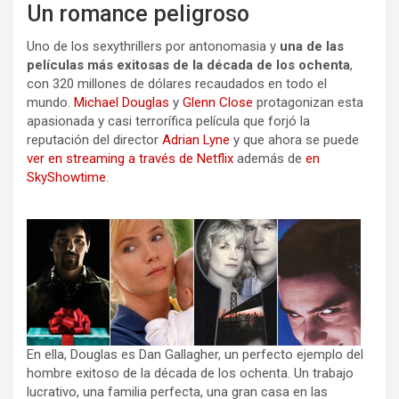
Un romance peligroso
Uno de los sexythrillers por antonomasia y
una de las
películas más exitosas de la década de los ochenta
,
con 320 millones de dólares recaudados en todo el
mundo.
Michael Douglas
y
Glenn Close
protagonizan esta
apasionada y casi terrorífica película que forjó la
reputación del director
Adrian Lyne
y que ahora se puede
ver en streaming a través de Netflix
además de
en
SkyShowtime
.
En ella, Douglas es Dan Gallagher, un perfecto ejemplo del
hombre exitoso de la década de los ochenta. Un trabajo
lucrativo, una familia perfecta, una gran casa en las