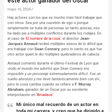
este actor ganador del Óscar
mayo 16, 2024
Hay actores con los que es mucho más fácil trabajar que
con otros. Sea por una cuestión de ego o porque
simplemente se trata de personas un tanto ariscas, eso
ha dado pie a múltiples conflictos durante los rodajes. En
el caso de
‘El nombre de la rosa’
, el director
Jean-
Jacques Annaud
recibió múltiples avisos de lo difícil que
era trabajar con
Sean Connery
, pero lo cierto es que fue
otro actor quien le dio múltiples quebraderos de cabeza.
Annaud comentó durante el último Festival de Lyon que
«
todo el mundo me advirtió que Sean Connery era
imposible y un personaje extremadamente difícil. Fue un
sueño absoluto y me llevé fantásticamente bien con él
«,
pero la cosa cambia cuando se refiere a
F. Murray
Abraham
, ganador de un Óscar por su excelente
interpretación en
‘Amadeus’
:
Mi único mal recuerdo de un actor en
toda mi carrera, y creo que he dirigido a