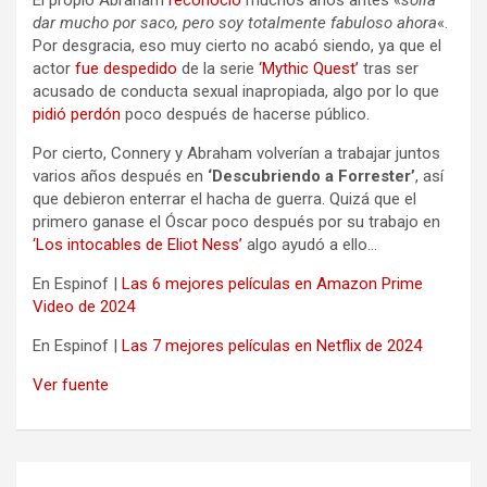
El propio Abraham
reconoció
muchos años antes «
solía
dar mucho por saco, pero soy totalmente fabuloso ahora
«.
Por desgracia, eso muy cierto no acabó siendo, ya que el
actor
fue despedido
de la serie
‘Mythic Quest’
tras ser
acusado de conducta sexual inapropiada, algo por lo que
pidió perdón
poco después de hacerse público.
Por cierto, Connery y Abraham volverían a trabajar juntos
varios años después en
‘Descubriendo a Forrester’
, así
que debieron enterrar el hacha de guerra. Quizá que el
primero ganase el Óscar poco después por su trabajo en
‘Los intocables de Eliot Ness’
algo ayudó a ello…
En Espinof |
Las 6 mejores películas en Amazon Prime
Video de 2024
En Espinof |
Las 7 mejores películas en Netflix de 2024
Ver fuente
Navegación