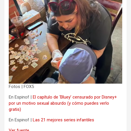
Fotos | FOX5
En Espinof |
El capítulo de ‘Bluey’ censurado por Disney+
por un motivo sexual absurdo (y cómo puedes verlo
gratis)
En Espinof |
Las 21 mejores series infantiles
Ver fuente