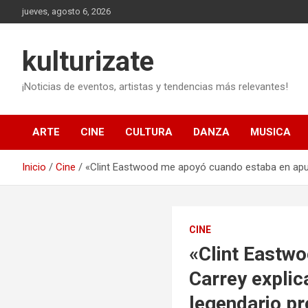
Saltar
jueves, agosto 6, 2026
al
contenido
kulturizate
¡Noticias de eventos, artistas y tendencias más relevantes!
ARTE
CINE
CULTURA
DANZA
MUSICA
Inicio
Cine
«Clint Eastwood me apoyó cuando estaba en apuro
CINE
«Clint Eastw
Carrey explic
legendario pr