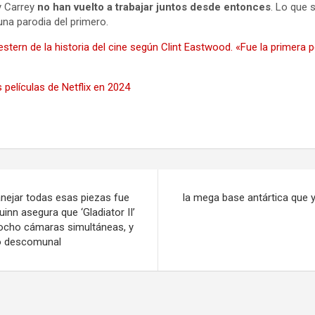
y Carrey
no han vuelto a trabajar juntos desde entonces
. Lo que
na parodia del primero.
estern de la historia del cine según Clint Eastwood. «Fue la primera 
 películas de Netflix en 2024
anejar todas esas piezas fue
la mega base antártica que 
inn asegura que ‘Gladiator II’
ocho cámaras simultáneas, y
o descomunal