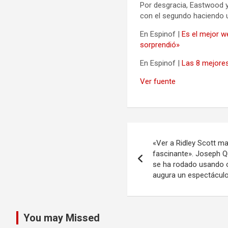
Por desgracia, Eastwood 
con el segundo haciendo u
En Espinof |
Es el mejor w
sorprendió»
En Espinof |
Las 8 mejores
Ver fuente
Navegación
«Ver a Ridley Scott m
de
fascinante». Joseph Qu
se ha rodado usando 
entradas
augura un espectácul
You may Missed