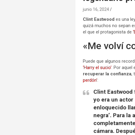
junio 16, 2024
Clint Eastwood
es una le
quizá muchos no sepan es
el que el protagonista de
«Me volví c
Puede que algunos record
‘Harry el sucio’
. Por aquel
recuperar la confianza
,
perdón’
:
Clint Eastwood 
yo era un actor
enloquecido lla
negra’. Para la
completamente l
cámara. Después