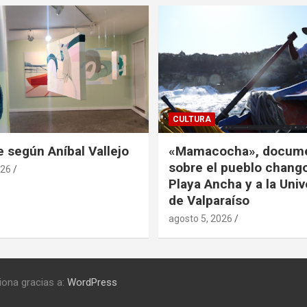
CULTURA
e según Aníbal Vallejo
«Mamacocha», docume
sobre el pueblo chango
026
Playa Ancha y a la Uni
de Valparaíso
agosto 5, 2026
iona gracias a:
WordPress