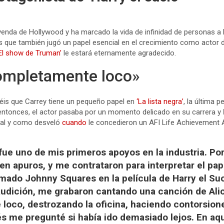
yenda de Hollywood y ha marcado la vida de infinidad de personas a 
 que también jugó un papel esencial en el crecimiento como actor
‘El show de Truman’
le estará eternamente agradecido.
ompletamente loco»
éis que Carrey tiene un pequeño papel en
‘La lista negra’
, la última p
 entonces, el actor pasaba por un momento delicado en su carrera y
 tal y como desveló
cuando
le concedieron un AFI Life Achievement 
fue uno de mis primeros apoyos en la industria. Po
 en apuros, y me contrataron para interpretar el pa
mado Johnny Squares en la película de Harry el Sucio
 audición, me grabaron cantando una canción de Ali
oco, destrozando la oficina, haciendo contorsione
 me pregunté si había ido demasiado lejos. En aqu