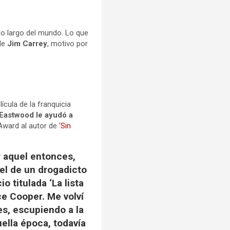
lo largo del mundo. Lo que
 de
Jim Carrey
, motivo por
elícula de la franquicia
Eastwood le ayudó a
Award al autor de
‘Sin
r aquel entonces,
pel de un drogadicto
 titulada ‘La lista
ce Cooper. Me volví
s, escupiendo a la
ella época, todavía