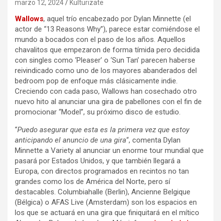
marzo 12, 2024
Kulturizate
Wallows
, aquel trío encabezado por Dylan Minnette (el
actor de “13 Reasons Why”), parece estar comiéndose el
mundo a bocados con el paso de los años. Aquellos
chavalitos que empezaron de forma tímida pero decidida
con singles como ‘Pleaser’ o ‘Sun Tan’ parecen haberse
reivindicado como uno de los mayores abanderados del
bedroom pop de enfoque más clásicamente indie.
Creciendo con cada paso, Wallows han cosechado otro
nuevo hito al anunciar una gira de pabellones con el fin de
promocionar “Model”, su próximo disco de estudio.
“
Puedo asegurar que esta es la primera vez que estoy
anticipando el anuncio de una gira
“, comenta Dylan
Minnette a Variety al anunciar un enorme tour mundial que
pasará por Estados Unidos, y que también llegará a
Europa, con directos programados en recintos no tan
grandes como los de América del Norte, pero sí
destacables. Columbiahalle (Berlin), Ancienne Belgique
(Bélgica) o AFAS Live (Amsterdam) son los espacios en
los que se actuará en una gira que finiquitará en el mítico