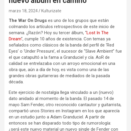
nuevo álbum en camino
marzo 18, 2024
Kulturizate
The War On Drugs
es uno de los grupos que están
colmando los artículos retrospectivos de este inicio de
semana. ¿Razón? Hoy su tercer álbum, “
Lost In The
Dream
“, cumple 10 años de existencia. Con temas ya
señalados como clásicos de la banda del perfil de ‘Red
Eyes’ o ‘Under Pressure’, el sucesor de “Slave Ambient” fue
el que catapultó a la fama a Granduciel y cía. AoR de
calidad se entrelazaba con un arroyo emocional en una
obra que, aún a día de hoy, es vista como una de las
grandes obras guitarreras de mediados de la pasada
década.
Este ejercicio de nostalgia llega vinculado a un (nuevo)
dato anidado al momento de la banda. El pasado 14 de
mayo Sam Fender, otro reconocido cantautor y guitarrista,
compartió unos Stories en Instagram en los que aparecía
en un estudio junto a Adam Granduciel. A partir de
entonces se han disparado todo tipo de rumorología:
¿será este nuevo material un nuevo single de Fender con