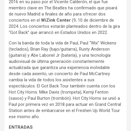
2016 en su paso por el Vicente Calderón, el que fue
miembro clave en The Beatles ha confirmado que pisará
de nuevo Madrid a finales de año para ofrecer dos
conciertos en el
WiZink Center
(9, 10 de diciembre de
2024. Los conciertos estarán planteados dentro de la gira
“Got Back” que arrancó en Estados Unidos en 2022.
Con la banda de toda la vida de Paul, Paul “Wix” Wickens
(teclados), Brian Ray (bajo/guitarra), Rusty Anderson
(guitarra) y Abe Laboriel Jr (batería), y una tecnología
audiovisual de última generación constantemente
actualizada que garantiza una experiencia inolvidable
desde cada asiento, un concierto de Paul McCartney
cambia la vida de todos los asistentes a sus
espectáculos. El Got Back Tour también cuenta con los
Hot City Horns: Mike Davis (trompeta), Kemji Fenton
(saxos) y Paul Burton (trombón). Hot City Horns se unió a
Paul por primera vez en 2018 para actuar en Grand Central
Station antes de embarcarse en el Freshen Up World Tour
ese mismo año.
ENTRADAS