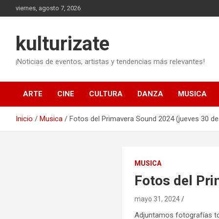
Saltar
viernes, agosto 7, 2026
al
contenido
kulturizate
¡Noticias de eventos, artistas y tendencias más relevantes!
ARTE
CINE
CULTURA
DANZA
MUSICA
Inicio
Musica
Fotos del Primavera Sound 2024 (jueves 30 d
MUSICA
Fotos del Pr
mayo 31, 2024
Adjuntamos fotografías t