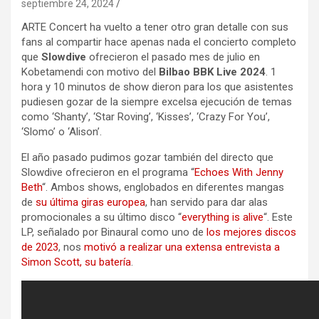
septiembre 24, 2024
ARTE Concert ha vuelto a tener otro gran detalle con sus
fans al compartir hace apenas nada el concierto completo
que
Slowdive
ofrecieron el pasado mes de julio en
Kobetamendi con motivo del
Bilbao BBK Live 2024
. 1
hora y 10 minutos de show dieron para los que asistentes
pudiesen gozar de la siempre excelsa ejecución de temas
como ‘Shanty’, ‘Star Roving’, ‘Kisses’, ‘Crazy For You’,
‘Slomo’ o ‘Alison’.
El año pasado pudimos gozar también del directo que
Slowdive ofrecieron en el programa “
Echoes With Jenny
Beth
“. Ambos shows, englobados en diferentes mangas
de
su última giras europea
, han servido para dar alas
promocionales a su último disco “
everything is alive
“. Este
LP, señalado por Binaural como uno de
los mejores discos
de 2023
, nos
motivó a realizar una extensa entrevista a
Simon Scott, su batería
.