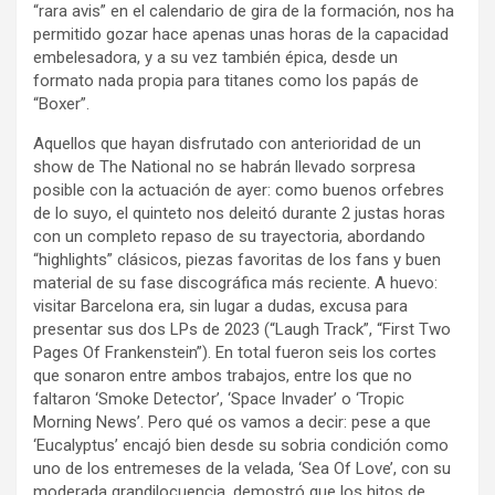
“rara avis” en el calendario de gira de la formación, nos ha
permitido gozar hace apenas unas horas de la capacidad
embelesadora, y a su vez también épica, desde un
formato nada propia para titanes como los papás de
“Boxer”.
Aquellos que hayan disfrutado con anterioridad de un
show de The National no se habrán llevado sorpresa
posible con la actuación de ayer: como buenos orfebres
de lo suyo, el quinteto nos deleitó durante 2 justas horas
con un completo repaso de su trayectoria, abordando
“highlights” clásicos, piezas favoritas de los fans y buen
material de su fase discográfica más reciente. A huevo:
visitar Barcelona era, sin lugar a dudas, excusa para
presentar sus dos LPs de 2023 (“Laugh Track”, “First Two
Pages Of Frankenstein”). En total fueron seis los cortes
que sonaron entre ambos trabajos, entre los que no
faltaron ‘Smoke Detector’, ‘Space Invader’ o ‘Tropic
Morning News’. Pero qué os vamos a decir: pese a que
‘Eucalyptus’ encajó bien desde su sobria condición como
uno de los entremeses de la velada, ‘Sea Of Love’, con su
moderada grandilocuencia, demostró que los hitos de