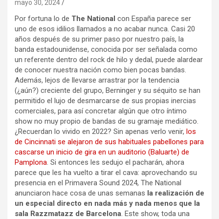
mayo 30, 2024
Por fortuna lo de
The National
con España parece ser
uno de esos idilios llamados a no acabar nunca. Casi 20
años después de su primer paso por nuestro país, la
banda estadounidense, conocida por ser señalada como
un referente dentro del rock de hilo y dedal, puede alardear
de conocer nuestra nación como bien pocas bandas.
Además, lejos de llevarse arrastrar por la tendencia
(¿aún?) creciente del grupo, Berninger y su séquito se han
permitido el lujo de desmarcarse de sus propias inercias
comerciales, para así concretar algún que otro íntimo
show no muy propio de bandas de su gramaje mediático.
¿Recuerdan lo vivido en 2022? Sin apenas verlo venir,
los
de Cincinnati se alejaron de sus habituales pabellones para
cascarse un inicio de gira en un auditorio (Baluarte) de
Pamplona
. Si entonces les sedujo el pacharán, ahora
parece que les ha vuelto a tirar el cava: aprovechando su
presencia en el Primavera Sound 2024, The National
anunciaron hace cosa de unas semanas
la realización de
un especial directo en nada más y nada menos que la
sala Razzmatazz de Barcelona
. Este show, toda una