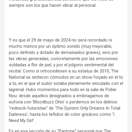
siempre son los que hacen vibrar al personal.
Y es que el 29 de mayo de 2024 no será recordado ni
mucho menos por un óptimo sonido (muy mejorable,
poco definido y dotado de demasiados graves), sino por
las vibras generadas, concretamente por las emociones
soldadas a flor de piel, y por el jolgorio sentimental del
recital. Como si retrocediesen a su estatus de 2010, The
National se sintieron cómodos en un show forjado en el tú
a tú, en el que el sudor estaba plenamente vinculado con el
lagrimal. Hubo momentos para todo en la sala de Poble
Nou: desde aquellos designados a embriagarnos de
euforia con ‘Bloodbuzz Ohio’ o perdernos en los delirios
“redneck-futuristas” de ‘The System Only Dreams In Total
Darkness’, hasta los teñidos de color grisáceo como ‘I
Need My Girl’.
Es en esa sección de su “Pantone” personal que The