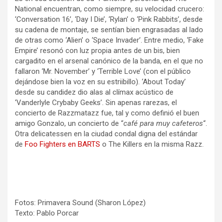
National encuentran, como siempre, su velocidad crucero:
‘Conversation 16’, ‘Day I Die’, ‘Rylan’ o ‘Pink Rabbits’, desde
su cadena de montaje, se sentían bien engrasadas al lado
de otras como ‘Alien’ o ‘Space Invader’. Entre medio, ‘Fake
Empire’ resonó con luz propia antes de un bis, bien
cargadito en el arsenal canónico de la banda, en el que no
fallaron ‘Mr. November’ y ‘Terrible Love’ (con el público
dejándose bien la voz en su estriibillo). ‘About Today’
desde su candidez dio alas al clímax acústico de
‘Vanderlyle Crybaby Geeks’. Sin apenas rarezas, el
concierto de Razzmatazz fue, tal y como definió el buen
amigo Gonzalo, un concierto de “
café para muy cafeteros
“.
Otra delicatessen en la ciudad condal digna del estándar
de
Foo Fighters en BARTS
o The Killers en la misma Razz.
Fotos: Primavera Sound (Sharon López)
Texto: Pablo Porcar