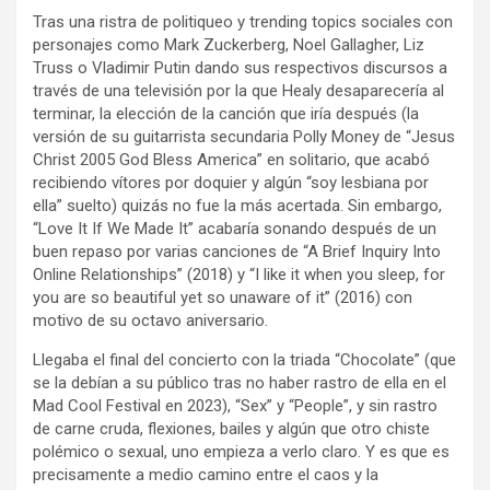
Tras una ristra de politiqueo y trending topics sociales con
personajes como Mark Zuckerberg, Noel Gallagher, Liz
Truss o Vladimir Putin dando sus respectivos discursos a
través de una televisión por la que Healy desaparecería al
terminar, la elección de la canción que iría después (la
versión de su guitarrista secundaria Polly Money de “Jesus
Christ 2005 God Bless America” en solitario, que acabó
recibiendo vítores por doquier y algún “soy lesbiana por
ella” suelto) quizás no fue la más acertada. Sin embargo,
“Love It If We Made It” acabaría sonando después de un
buen repaso por varias canciones de “A Brief Inquiry Into
Online Relationships” (2018) y “I like it when you sleep, for
you are so beautiful yet so unaware of it” (2016) con
motivo de su octavo aniversario.
Llegaba el final del concierto con la triada “Chocolate” (que
se la debían a su público tras no haber rastro de ella en el
Mad Cool Festival en 2023), “Sex” y “People”, y sin rastro
de carne cruda, flexiones, bailes y algún que otro chiste
polémico o sexual, uno empieza a verlo claro. Y es que es
precisamente a medio camino entre el caos y la