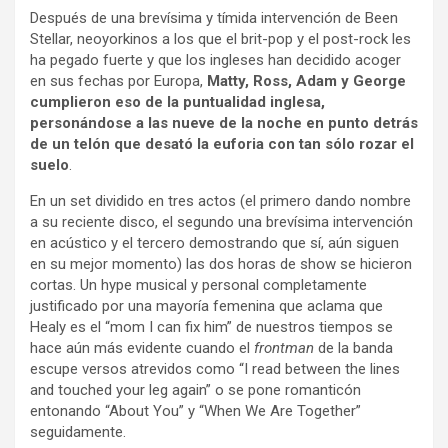
Después de una brevísima y tímida intervención de Been
Stellar, neoyorkinos a los que el brit-pop y el post-rock les
ha pegado fuerte y que los ingleses han decidido acoger
en sus fechas por Europa,
Matty, Ross, Adam y George
cumplieron eso de la puntualidad inglesa,
personándose a las nueve de la noche en punto detrás
de un telón que desató la euforia con tan sólo rozar el
suelo
.
En un set dividido en tres actos (el primero dando nombre
a su reciente disco, el segundo una brevísima intervención
en acústico y el tercero demostrando que sí, aún siguen
en su mejor momento) las dos horas de show se hicieron
cortas. Un hype musical y personal completamente
justificado por una mayoría femenina que aclama que
Healy es el “mom I can fix him” de nuestros tiempos se
hace aún más evidente cuando el
frontman
de la banda
escupe versos atrevidos como “I read between the lines
and touched your leg again” o se pone romanticón
entonando “About You” y “When We Are Together”
seguidamente.