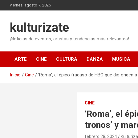
Saltar
viernes, agosto 7, 2026
al
contenido
kulturizate
¡Noticias de eventos, artistas y tendencias más relevantes!
ARTE
CINE
CULTURA
DANZA
MUSICA
Inicio
Cine
‘Roma’, el épico fracaso de HBO que dio origen a
CINE
‘Roma’, el ép
tronos’ y mar
febrero 28, 2024
Kulturiz