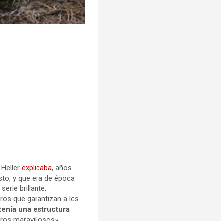
 Heller
explicaba
, años
to, y que era de época.
rie brillante,
bros que garantizan a los
enía una estructura
ibros maravillosos».