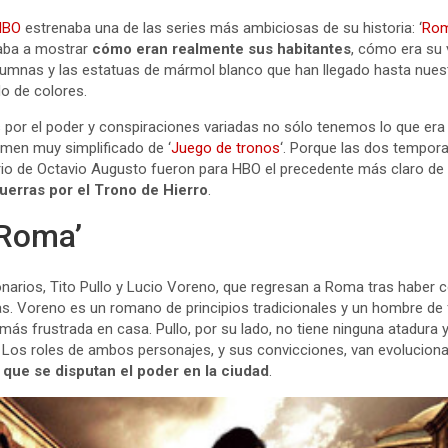
HBO
estrenaba una de las series más ambiciosas de su historia: ‘
Ro
raba a mostrar
cómo eran realmente sus habitantes
, cómo era su 
umnas y las estatuas de mármol blanco que han llegado hasta nuest
do de colores.
s por el poder y conspiraciones variadas no sólo tenemos lo que era
men muy simplificado de ‘
Juego de tronos
‘. Porque las dos tempora
rio de Octavio Augusto fueron para HBO el precedente más claro d
uerras por el Trono de Hierro
.
‘Roma’
ionarios, Tito Pullo y Lucio Voreno, que regresan a Roma tras haber
as. Voreno es un romano de principios tradicionales y un hombre de 
más frustrada en casa. Pullo, por su lado, no tiene ninguna atadura y 
. Los roles de ambos personajes, y sus convicciones, van evolucio
s que se disputan el poder en la ciudad
.