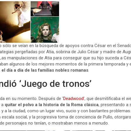
o sólo se veían en la búsqueda de apoyos contra César en el Senado
ategias pergeñadas por Atia, sobrina de Julio César y madre de Augu
Las manipulaciones de Atia para conseguir que su hijo suceda a Cés
jaban algunos de los mejores momentos de la primera temporada y e
a
el día a día de las familias nobles romanas
.
ndió ‘Juego de tronos’
bida en su momento. Después de ‘
Deadwood
‘, que desmitificaba el
we
a a
quitar el polvo a la historia de la Roma clásica
, presentando a
 y a la ciudad, como un lugar vivo, sucio y con bastantes problemas
escala social, y la progresiva toma de conciencia de Pullo, otorgaro
o de personajes no tenían, o mostraban menos a menudo.