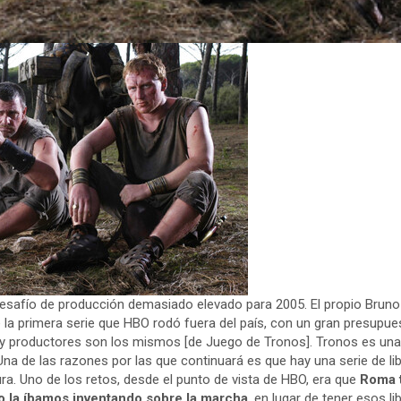
esafío de producción demasiado elevado para 2005. El propio Bruno
la primera serie que HBO rodó fuera del país, con un gran presupues
y productores son los mismos [de Juego de Tronos]. Tronos es una se
Una de las razones por las que continuará es que hay una serie de li
ra. Uno de los retos, desde el punto de vista de HBO, era que
Roma t
o la íbamos inventando sobre la marcha
, en lugar de tener esos l