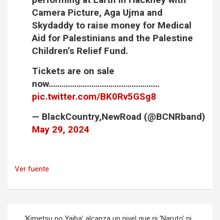
Camera Picture, Aga Ujma and
Skydaddy to raise money for Medical
Aid for Palestinians and the Palestine
Children’s Relief Fund.
Tickets are on sale
now…………………………………………….
pic.twitter.com/BK0Rv5GSg8
— BlackCountry,NewRoad (@BCNRband)
May 29, 2024
Ver fuente
Navegación
‘Kimetsu no Yaiba’ alcanza un nivel que ni ‘Naruto’ ni