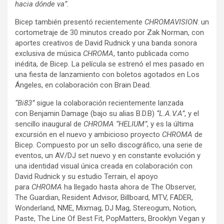
hacia dónde va”.
Bicep también presentó recientemente
CHROMAVISION
: un
cortometraje de 30 minutos creado por Zak Norman, con
aportes creativos de David Rudnick y una banda sonora
exclusiva de música
CHROMA
, tanto publicada como
inédita, de Bicep. La película se estrenó el mes pasado en
una fiesta de lanzamiento con boletos agotados en Los
Ángeles, en colaboración con Brain Dead.
“Bi83”
sigue la colaboración recientemente lanzada
con Benjamin Damage (bajo su alias B.D.B)
“L.A.V.A”
, y el
sencillo inaugural de
CHROMA
“HELIUM”
, y es la última
excursión en el nuevo y ambicioso proyecto
CHROMA
de
Bicep. Compuesto por un sello discográfico, una serie de
eventos, un AV/DJ set nuevo y en constante evolución y
una identidad visual única creada en colaboración con
David Rudnick y su estudio Terrain, el apoyo
para
CHROMA
ha llegado hasta ahora de The Observer,
The Guardian, Resident Advisor, Billboard, MTV, FADER,
Wonderland, NME, Mixmag, DJ Mag, Stereogum, Notion,
Paste, The Line Of Best Fit, PopMatters, Brooklyn Vegan y