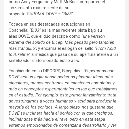
como Andy Ferguson y Matt McBriar, comparten el
lanzamiento más reciente de su
proyecto
CHROMA
: DOVE –
“Bi83”
.
Tocada en sus destacadas actuaciones en
Coachella,
“Bi83”
es la más reciente pista bajo su
alias DOVE, que el dúo describe como
“una versión
extrema del sonido de Bicep. Más pesado pero también
más tranquilo”
, y encarna el eslogan del sello
“From Acid
to Alkaline”
a medida que pasa de su apertura etérea a un
sintetizador distorsionado estilo
acid
.
Escribiendo en su DISCORD, Bicep dice:
“Esperamos que
DOVE sea un lugar donde podamos plasmar ideas más
singulares, menos centrados en canciones completas y
más en conceptos experimentales en los que trabajamos
en el estudio. Por ejemplo, este primer lanzamiento trata
de restringirnos a voces humanas y acid para producir la
mayoría de los sonidos. A largo plazo, nos gustaría que
DOVE se inclinara hacia el sonido con el que crecimos,
inclinándose más hacia el rave, pero en esta etapa
estamos emocionados de comenzar a desarrollarlo y ver