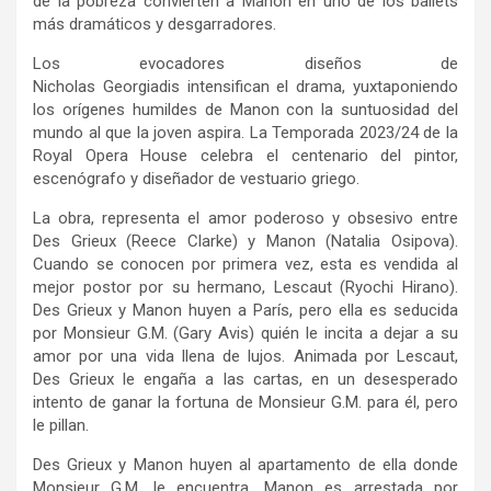
de la pobreza convierten a Manon en uno de los ballets
más dramáticos y desgarradores.
Los evocadores diseños de
Nicholas Georgiadis intensifican el drama, yuxtaponiendo
los orígenes humildes de Manon con la suntuosidad del
mundo al que la joven aspira. La Temporada 2023/24 de la
Royal Opera House celebra el centenario del pintor,
escenógrafo y diseñador de vestuario griego.
La obra, representa el amor poderoso y obsesivo entre
Des Grieux (Reece Clarke) y Manon (Natalia Osipova).
Cuando se conocen por primera vez, esta es vendida al
mejor postor por su hermano, Lescaut (Ryochi Hirano).
Des Grieux y Manon huyen a París, pero ella es seducida
por Monsieur G.M. (Gary Avis) quién le incita a dejar a su
amor por una vida llena de lujos. Animada por Lescaut,
Des Grieux le engaña a las cartas, en un desesperado
intento de ganar la fortuna de Monsieur G.M. para él, pero
le pillan.
Des Grieux y Manon huyen al apartamento de ella donde
Monsieur G.M. le encuentra. Manon es arrestada por