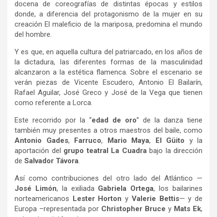
docena de coreografías de distintas épocas y estilos
donde, a diferencia del protagonismo de la mujer en su
creación El maleficio de la mariposa, predomina el mundo
del hombre.
Y es que, en aquella cultura del patriarcado, en los años de
la dictadura, las diferentes formas de la masculinidad
alcanzaron a la estética flamenca. Sobre el escenario se
verán piezas de Vicente Escudero, Antonio El Bailarín,
Rafael Aguilar, José Greco y José de la Vega que tienen
como referente a Lorca.
Este recorrido por la “
edad de oro
” de la danza tiene
también muy presentes a otros maestros del baile, como
Antonio Gades
,
Farruco
,
Mario Maya
,
El Güito
y la
aportación del
grupo teatral La Cuadra
bajo la dirección
de
Salvador Távora
.
Así como contribuciones del otro lado del Atlántico —
José Limón
, la exiliada
Gabriela Ortega
, los bailarines
norteamericanos
Lester Horton
y
Valerie Bettis
— y de
Europa –representada por
Christopher Bruce
y
Mats Ek
,