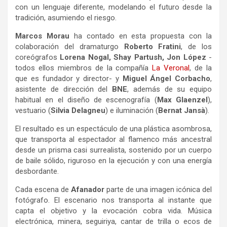
con un lenguaje diferente, modelando el futuro desde la
tradición, asumiendo el riesgo.
Marcos Morau
ha contado en esta propuesta con la
colaboración del dramaturgo
Roberto Fratini
, de los
coreógrafos
Lorena Nogal, Shay Partush, Jon López
-
todos ellos miembros de la compañía
La Veronal
, de la
que es fundador y director- y
Miguel Ángel Corbacho
,
asistente de dirección del
BNE
, además de su equipo
habitual en el diseño de escenografía (
Max Glaenzel
),
vestuario (
Silvia Delagneu
) e iluminación (
Bernat Jansà
).
El resultado es un espectáculo de una plástica asombrosa,
que transporta al espectador al flamenco más ancestral
desde un prisma casi surrealista, sostenido por un cuerpo
de baile sólido, riguroso en la ejecución y con una energía
desbordante.
Cada escena de
Afanador
parte de una imagen icónica del
fotógrafo. El escenario nos transporta al instante que
capta el objetivo y la evocación cobra vida. Música
electrónica, minera, seguiriya, cantar de trilla o ecos de