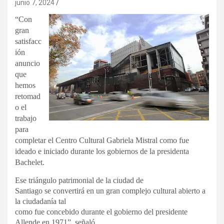
junio 7, 2024
“Con
gran
satisfacc
ión
anuncio
que
hemos
retomad
o el
trabajo
para
completar el Centro Cultural Gabriela Mistral como fue
ideado e iniciado durante los gobiernos de la presidenta
Bachelet.
Ese triángulo patrimonial de la ciudad de
Santiago se convertirá en un gran complejo cultural abierto a
la ciudadanía tal
como fue concebido durante el gobierno del presidente
Allende en 1971”, señaló