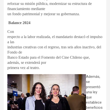
reforzar su misión pública, modernizar su estructura de
financiamiento mediante
un fondo patrimonial y mejorar su gobernanza.
Balance 2024
Con
respecto a la labor realizada, el mandatario destacó el impulso
a las
industrias creativas con el regreso, tras seis años inactivo, del
Fondo de
Banco Estado para el Fomento del Cine Chileno que,
además, se extenderá por
primera vez al teatro.
Además,
se
presentó
una ley
que
establece
beneficios