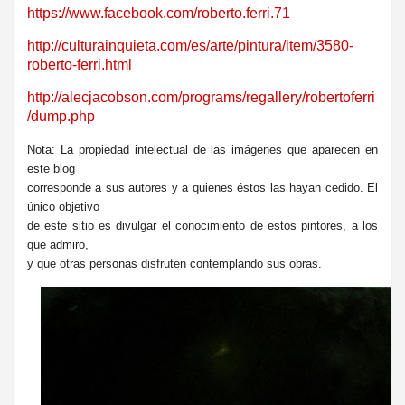
https://www.facebook.com/roberto.ferri.71
http://culturainquieta.com/es/arte/pintura/item/3580-
roberto-ferri.html
http://alecjacobson.com/programs/regallery/robertoferri
/dump.php
Nota: La propiedad intelectual de las imágenes que aparecen en
este blog
corresponde a sus autores y a quienes éstos las hayan cedido. El
único objetivo
de este sitio es divulgar el conocimiento de estos pintores, a los
que admiro,
y que otras personas disfruten contemplando sus obras.