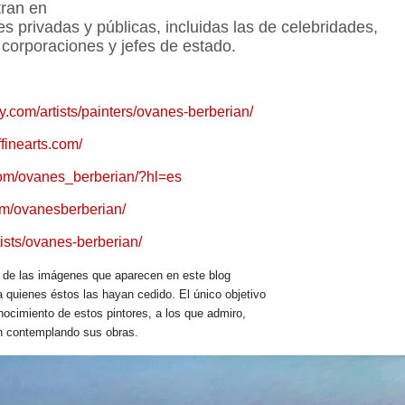
tran en
 privadas y públicas, incluidas las de celebridades,
, corporaciones y jefes de estado.
y.com/artists/painters/ovanes-berberian/
ffinearts.com/
com/ovanes_berberian/?hl=es
om/ovanesberberian/
tists/ovanes-berberian/
l de las imágenes que aparecen en este blog
 quienes éstos las hayan cedido. El único objetivo
onocimiento de estos pintores, a los que admiro,
en contemplando sus obras.