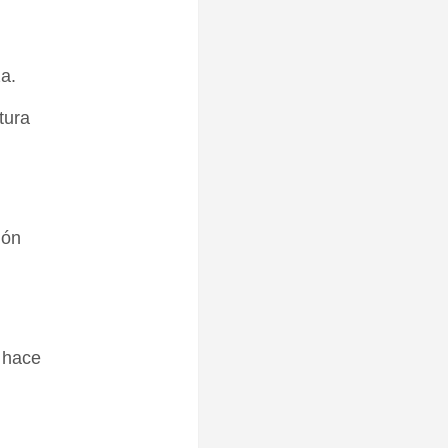
za.
tura
ión
 hace