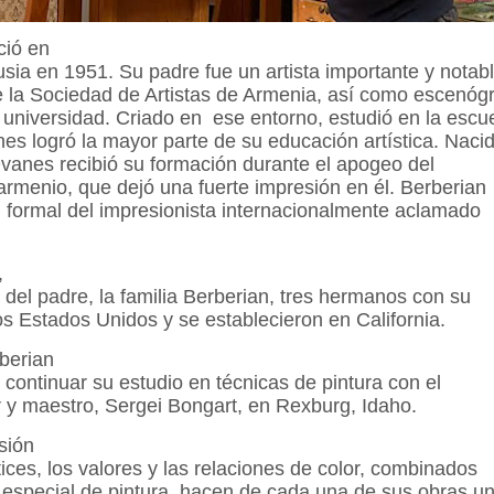
ció en
sia en 1951. Su padre fue un artista importante y notab
 la Sociedad de Artistas de Armenia, así como escenógr
a universidad. Criado en ese entorno, estudió en la escu
s logró la mayor parte de su educación artística. Naci
vanes recibió su formación durante el apogeo del
armenio, que dejó una fuerte impresión en él. Berberian
n formal del impresionista internacionalmente aclamado
,
del padre, la familia Berberian, tres hermanos con su
s Estados Unidos y se establecieron en California.
berian
 continuar su estudio en técnicas de pintura con el
r y maestro, Sergei Bongart, en Rexburg, Idaho.
sión
ices, los valores y las relaciones de color, combinados
 especial de pintura, hacen de cada una de sus obras u