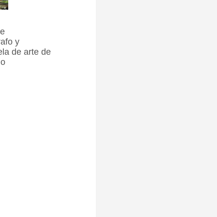
le
afo y
ela de arte de
do
n