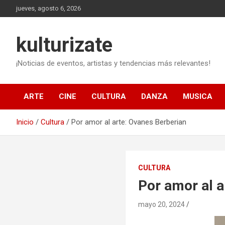
Saltar
jueves, agosto 6, 2026
al
contenido
kulturizate
¡Noticias de eventos, artistas y tendencias más relevantes!
ARTE
CINE
CULTURA
DANZA
MUSICA
Inicio
Cultura
Por amor al arte: Ovanes Berberian
CULTURA
Por amor al a
mayo 20, 2024