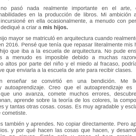
 no pasó nada realmente importante en el arte,
abilidades en la producción de libros. Mi ambición 
 incursioné en ella ocasionalmente, a menudo con pe
dediqué a criar a
mis hijos.
hijo mayor se matriculó en arquitectura cuando realment
 en 2016. Pensé que tenía que repasar literalmente mis 
hijo que iba a la escuela de arquitectura. No pude en
os a menudo es imposible debido a muchas razon
 altos por parte del niño y el miedo al fracaso, podrí
e que enviarla a la escuela de arte para recibir clases.
n enseñar se convirtió en una bendición. Me l
 y autoaprendizaje. Creo que el autoaprendizaje es
que uno avanza, comete muchos errores, descubr
nan, aprende sobre la teoría de los colores, la compos
les y tantas otras cosas. cosas. Es muy agradable y esc
e cometiste.
os también y aprendes. No copiar directamente. Pero a
pios. y por qué hacen las cosas que hacen, y desarroll