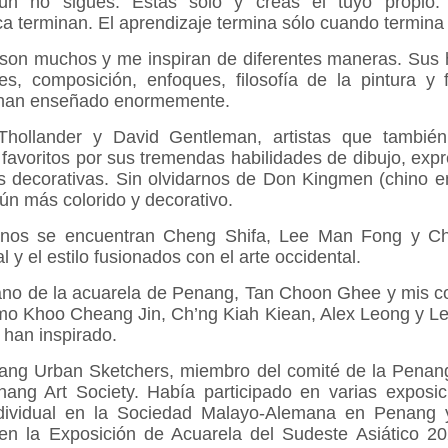
aún no sigues. Estás solo y creas el tuyo propio. 
 terminan. El aprendizaje termina sólo cuando termina 
s son muchos y me inspiran de diferentes maneras. Sus 
es, composición, enfoques, filosofía de la pintura y 
 han enseñado enormemente.
Thollander y David Gentleman, artistas que también i
favoritos por sus tremendas habilidades de dibujo, expr
es decorativas. Sin olvidarnos de Don Kingmen (chino 
ún más colorido y decorativo.
chinos se encuentran Cheng Shifa, Lee Man Fong y 
al y el estilo fusionados con el arte occidental.
ano de la acuarela de Penang, Tan Choon Ghee y mis 
omo Khoo Cheang Jin, Ch’ng Kiah Kiean, Alex Leong y 
 han inspirado.
ng Urban Sketchers, miembro del comité de la Penang
ng Art Society. Había participado en varias exposic
dividual en la Sociedad Malayo-Alemana en Penang 
r en la Exposición de Acuarela del Sudeste Asiático 2