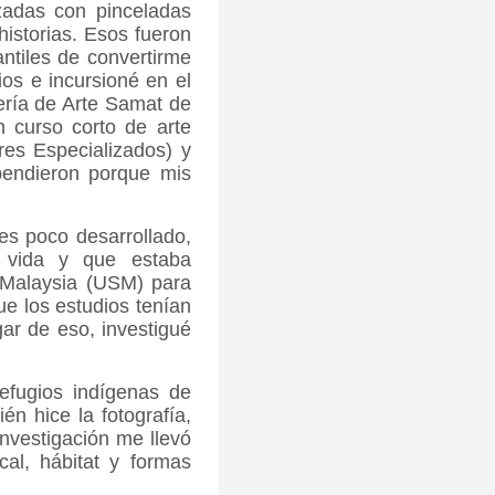
izadas con pinceladas
historias. Esos fueron
ntiles de convertirme
ios e incursioné en el
lería de Arte Samat de
n curso corto de arte
res Especializados) y
pendieron porque mis
es poco desarrollado,
a vida y que estaba
s Malaysia (USM) para
ue los estudios tenían
gar de eso, investigué
refugios indígenas de
n hice la fotografía,
investigación me llevó
cal, hábitat y formas