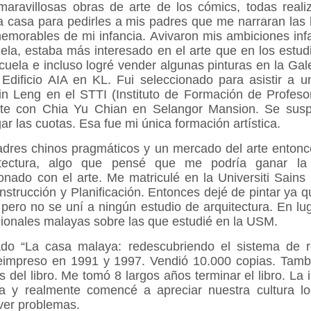
maravillosas obras de arte de los cómics, todas real
a casa para pedirles a mis padres que me narraran las 
orables de mi infancia. Avivaron mis ambiciones infa
uela, estaba más interesado en el arte que en los estud
cuela e incluso logré vender algunas pinturas en la Ga
 Edificio AIA en KL. Fui seleccionado para asistir a u
in Leng en el STTI (Instituto de Formación de Profeso
arte con Chia Yu Chian en Selangor Mansion. Se sus
r las cuotas. Esa fue mi única formación artística.
adres chinos pragmáticos y un mercado del arte entonc
uitectura, algo que pensé que me podría ganar l
onado con el arte. Me matriculé en la Universiti Sain
nstrucción y Planificación. Entonces dejé de pintar ya q
pero no se uní a ningún estudio de arquitectura. En lu
cionales malayas sobre las que estudié en la USM.
ulado “La casa malaya: redescubriendo el sistema de 
impreso en 1991 y 1997. Vendió 10.000 copias. Tambié
 del libro. Me tomó 8 largos años terminar el libro. La 
a y realmente comencé a apreciar nuestra cultura lo
lver problemas.