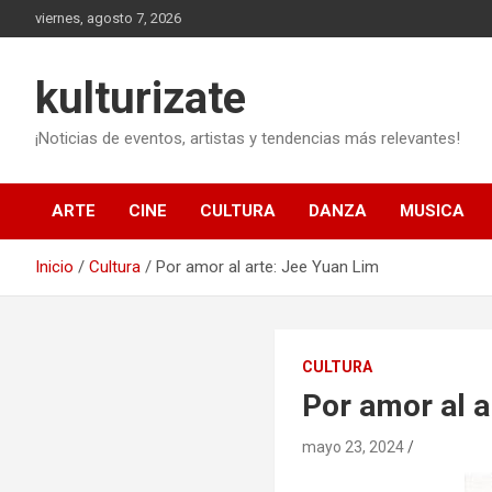
Saltar
viernes, agosto 7, 2026
al
contenido
kulturizate
¡Noticias de eventos, artistas y tendencias más relevantes!
ARTE
CINE
CULTURA
DANZA
MUSICA
Inicio
Cultura
Por amor al arte: Jee Yuan Lim
CULTURA
Por amor al a
mayo 23, 2024