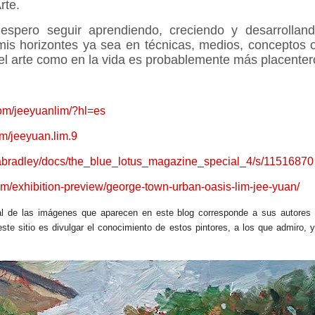
rte.
 espero seguir aprendiendo, creciendo y desarrolland
mis horizontes ya sea en técnicas, medios, conceptos 
n el arte como en la vida es probablemente más placenter
com/jeeyuanlim/?hl=es
m/jeeyuan.lim.9
inabradley/docs/the_blue_lotus_magazine_special_4/s/11516870
com/exhibition-preview/george-town-urban-oasis-lim-jee-yuan/
ual de las imágenes que aparecen en este blog corresponde a sus autores
este sitio es divulgar el conocimiento de estos pintores, a los que admiro, 