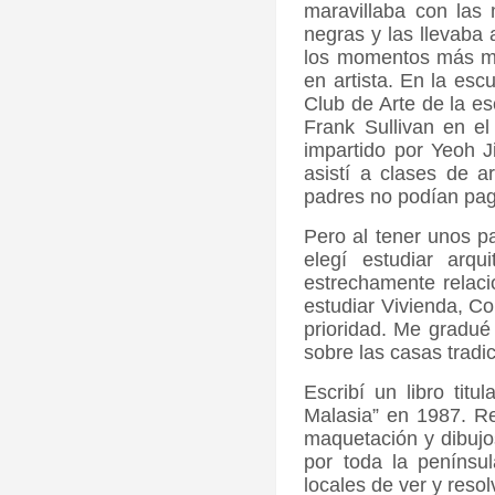
maravillaba con las 
negras y las llevaba 
los momentos más mem
en artista. En la esc
Club de Arte de la es
Frank Sullivan en el
impartido por Yeoh J
asistí a clases de 
padres no podían paga
Pero al tener unos p
elegí estudiar arq
estrechamente relaci
estudiar Vivienda, Co
prioridad. Me gradué 
sobre las casas tradi
Escribí un libro tit
Malasia” en 1987. Re
maquetación y dibujos
por toda la penínsul
locales de ver y reso