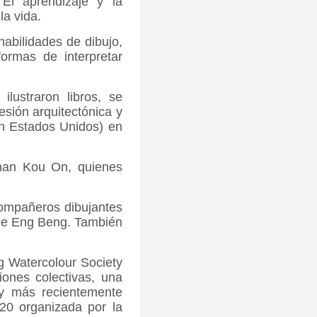
El aprendizaje y la
la vida.
habilidades de dibujo,
formas de interpretar
lustraron libros, se
esión arquitectónica y
en Estados Unidos) en
Chan Kou On, quienes
compañeros dibujantes
Lee Eng Beng. También
 Watercolour Society
iones colectivas, una
y más recientemente
020 organizada por la