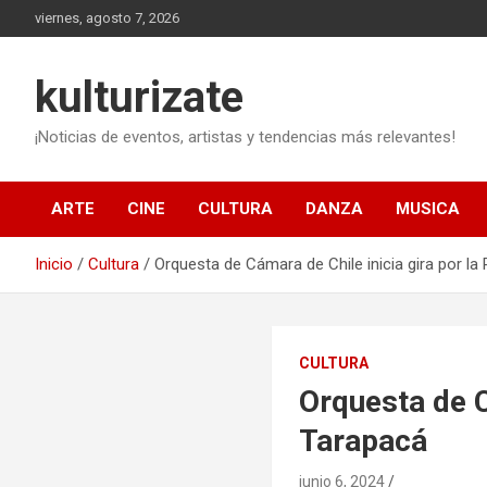
Saltar
viernes, agosto 7, 2026
al
contenido
kulturizate
¡Noticias de eventos, artistas y tendencias más relevantes!
ARTE
CINE
CULTURA
DANZA
MUSICA
Inicio
Cultura
Orquesta de Cámara de Chile inicia gira por la
CULTURA
Orquesta de C
Tarapacá
junio 6, 2024