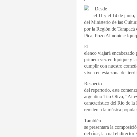
Desde
el 11 y el 14 de junio
del Ministerio de las Cultur
por la Región de Tarapacá 
Pica, Pozo Almonte e Iquiq
El
elenco viajará encabezado p
primera vez en Iquique y l
cumplir con nuestro cometid
viven en esta zona del territ
Respecto
del repertorio, este comenz
argentino Tito Oliva, “Air
característico del Río de l
remiten a la música popular
También
se presentará la composici
del río», la cual el directo