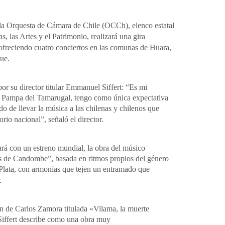
, la Orquesta de Cámara de Chile (OCCh), elenco estatal
as, las Artes y el Patrimonio, realizará una gira
ofreciendo cuatro conciertos en las comunas de Huara,
ue.
or su director titular Emmanuel Siffert: “Es mi
a Pampa del Tamarugal, tengo como única expectativa
o de llevar la música a las chilenas y chilenos que
orio nacional”, señaló el director.
ará con un estreno mundial, la obra del músico
es de Candombe”, basada en ritmos propios del género
a Plata, con armonías que tejen un entramado que
.
ón de Carlos Zamora titulada «Vilama, la muerte
r Siffert describe como una obra muy