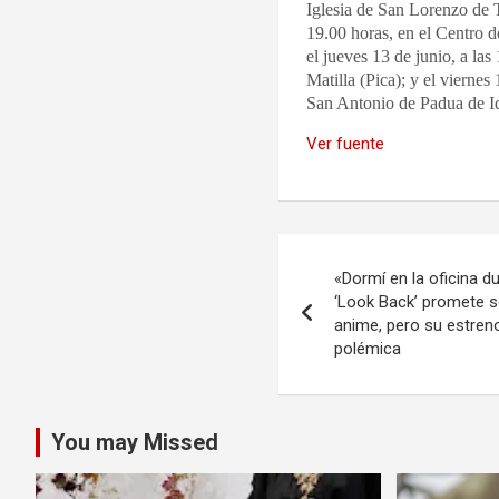
Iglesia de San Lorenzo de T
19.00 horas, en el Centro 
el jueves 13 de junio, a las
Matilla (Pica); y el viernes
San Antonio de Padua de I
Ver fuente
Navegación
«Dormí en la oficina 
de
‘Look Back’ promete 
anime, pero su estren
entradas
polémica
You may Missed