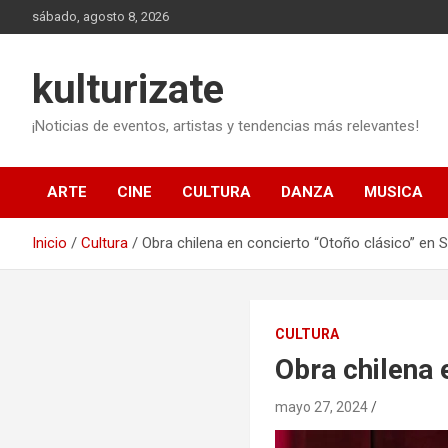
Saltar
sábado, agosto 8, 2026
al
contenido
kulturizate
¡Noticias de eventos, artistas y tendencias más relevantes!
ARTE
CINE
CULTURA
DANZA
MUSICA
Inicio
Cultura
Obra chilena en concierto “Otoño clásico” en S
CULTURA
Obra chilena 
mayo 27, 2024