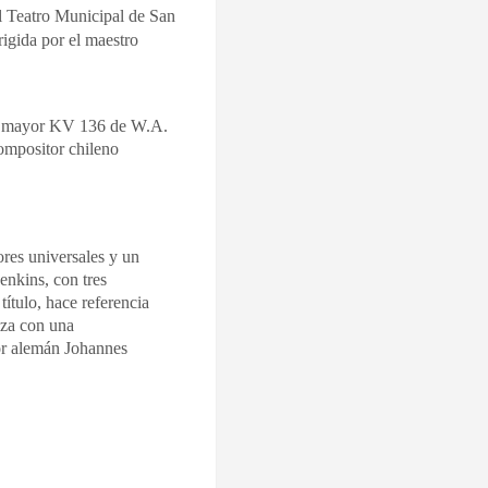
l Teatro Municipal de San
igida por el maestro
Re mayor KV 136 de W.A.
ompositor chileno
ores universales y un
enkins, con tres
ítulo, hace referencia
liza con una
or alemán Johannes