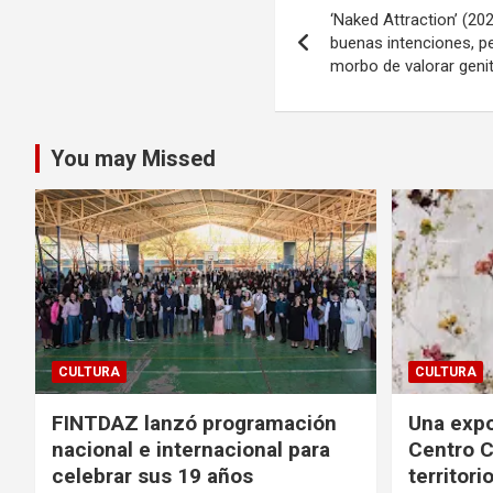
‘Naked Attraction’ (202
de
buenas intenciones, pe
morbo de valorar genit
entradas
You may Missed
CULTURA
CULTURA
FINTDAZ lanzó programación
Una expo
nacional e internacional para
Centro C
celebrar sus 19 años
territori